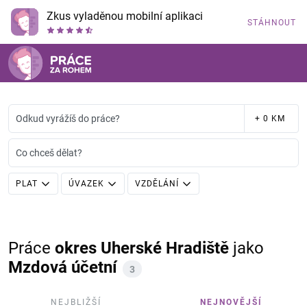
Zkus vyladěnou mobilní aplikaci
STÁHNOUT
Odkud vyrážíš do práce?
+ 0 KM
Co chceš dělat?
PLAT
ÚVAZEK
VZDĚLÁNÍ
Práce
okres Uherské Hradiště
jako
Mzdová účetní
3
NEJBLIŽŠÍ
NEJNOVĚJŠÍ