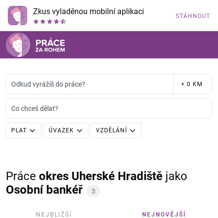
Zkus vyladěnou mobilní aplikaci
STÁHNOUT
Odkud vyrážíš do práce?
+ 0 KM
Co chceš dělat?
PLAT
ÚVAZEK
VZDĚLÁNÍ
Práce
okres Uherské Hradiště
jako
Osobní bankéř
3
NEJBLIŽŠÍ
NEJNOVĚJŠÍ