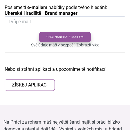
Pošleme ti
e-mailem
nabídky podle tvého hledání:
Uherské Hradiště · Brand manager
CHCI NABÍDKY E-MAILEM
Své údaje máš v bezpečí.
Zobrazit více
Nebo si stáhni aplikaci a upozorníme tě notifikací
ZÍSKEJ APLIKACI
Na Práci za rohem máš největší šanci najít si práci blízko
domova a přestat dojíždět. Vybírej z volných míst a brigád