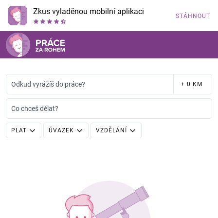
Zkus vyladěnou mobilní aplikaci
STÁHNOUT
Odkud vyrážíš do práce?
+ 0 KM
Co chceš dělat?
PLAT
ÚVAZEK
VZDĚLÁNÍ