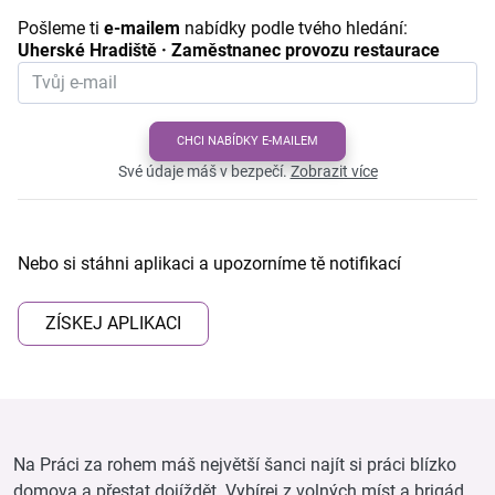
Pošleme ti
e-mailem
nabídky podle tvého hledání:
Uherské Hradiště · Zaměstnanec provozu restaurace
CHCI NABÍDKY E-MAILEM
Své údaje máš v bezpečí.
Zobrazit více
Nebo si stáhni aplikaci a upozorníme tě notifikací
ZÍSKEJ APLIKACI
Na Práci za rohem máš největší šanci najít si práci blízko
domova a přestat dojíždět. Vybírej z volných míst a brigád