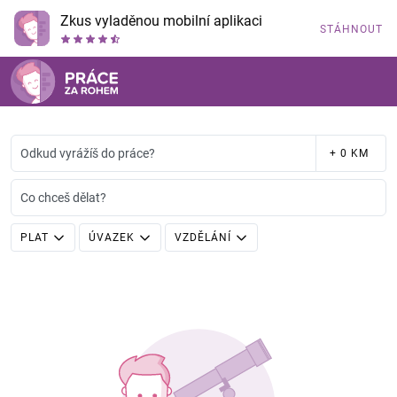
Zkus vyladěnou mobilní aplikaci
STÁHNOUT
Odkud vyrážíš do práce?
+ 0 KM
Co chceš dělat?
PLAT
ÚVAZEK
VZDĚLÁNÍ