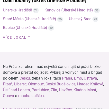
Další lokality (okres Uherské Hradiště)
Uherské Hradiště
Kunovice (Uherské Hradiště)
74
33
Staré Město (Uherské Hradiště)
Uherský Brod
25
23
Babice (Uherské Hradiště)
12
VÍCE LOKALIT
Na Práci za rohem máš největší šanci najít si práci blízko
domova a přestat dojíždět. Vybírej z volných míst a brigád
po celém
Česku
, třeba v lokalitách
Praha
,
Brno
,
Ostrava
,
Plzeň
,
Liberec
,
Olomouc
,
České Budějovice
,
Hradec Králové
,
Ústí nad Labem
,
Pardubice
,
Zlín
,
Havířov
,
Kladno
,
Most
,
Opava
a
mnoha dalších
.