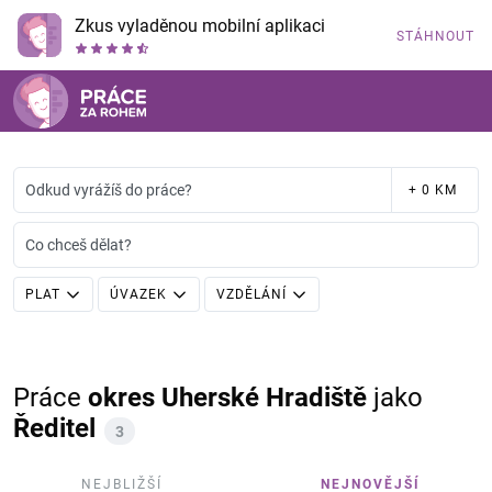
Zkus vyladěnou mobilní aplikaci
STÁHNOUT
Odkud vyrážíš do práce?
+ 0 KM
Co chceš dělat?
PLAT
ÚVAZEK
VZDĚLÁNÍ
Práce
okres Uherské Hradiště
jako
Ředitel
3
NEJBLIŽŠÍ
NEJNOVĚJŠÍ