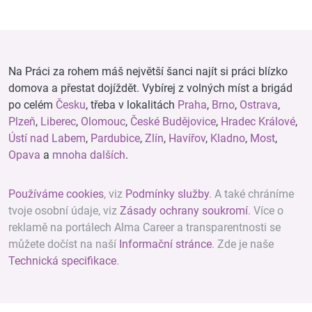
Na Práci za rohem máš největší šanci najít si práci blízko
domova a přestat dojíždět. Vybírej z volných míst a brigád
po celém
Česku
, třeba v lokalitách
Praha
,
Brno
,
Ostrava
,
Plzeň
,
Liberec
,
Olomouc
,
České Budějovice
,
Hradec Králové
,
Ústí nad Labem
,
Pardubice
,
Zlín
,
Havířov
,
Kladno
,
Most
,
Opava
a
mnoha dalších
.
Používáme cookies
, viz
Podmínky služby
. A také chráníme
tvoje osobní údaje, viz
Zásady ochrany soukromí
. Více o
reklamě na portálech Alma Career a transparentnosti se
můžete dočíst na naší
Informační stránce
. Zde je naše
Technická specifikace
.