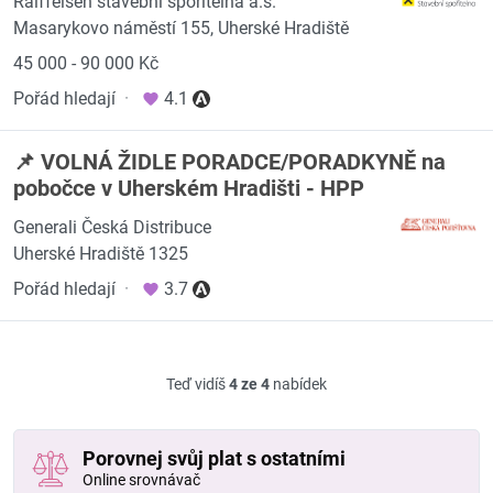
Raiffeisen stavební spořitelna a.s.
Masarykovo náměstí 155, Uherské Hradiště
45 000 - 90 000 Kč
Pořád hledají
·
4.1
📌 VOLNÁ ŽIDLE PORADCE/PORADKYNĚ na
pobočce v Uherském Hradišti - HPP
Generali Česká Distribuce
Uherské Hradiště 1325
Pořád hledají
·
3.7
Teď vidíš
4 ze 4
nabídek
Porovnej svůj plat s ostatními
Online srovnávač