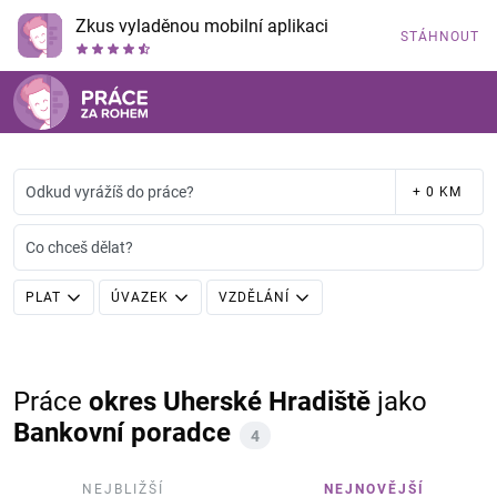
Zkus vyladěnou mobilní aplikaci
STÁHNOUT
Odkud vyrážíš do práce?
+ 0 KM
Co chceš dělat?
PLAT
ÚVAZEK
VZDĚLÁNÍ
Práce
okres Uherské Hradiště
jako
Bankovní poradce
4
NEJBLIŽŠÍ
NEJNOVĚJŠÍ