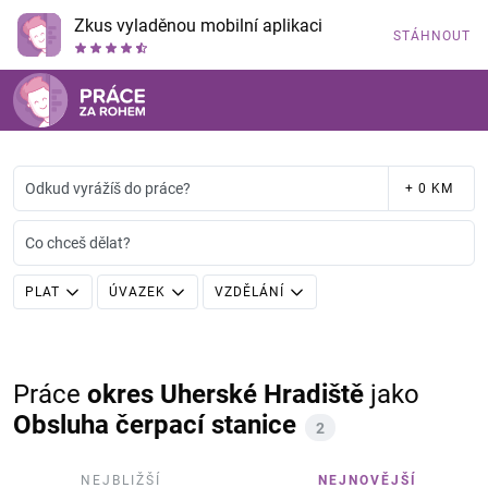
Zkus vyladěnou mobilní aplikaci
STÁHNOUT
Odkud vyrážíš do práce?
+ 0 KM
Co chceš dělat?
PLAT
ÚVAZEK
VZDĚLÁNÍ
Práce
okres Uherské Hradiště
jako
Obsluha čerpací stanice
2
NEJBLIŽŠÍ
NEJNOVĚJŠÍ