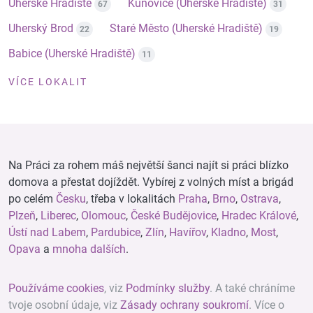
Uherské Hradiště
Kunovice (Uherské Hradiště)
67
31
Uherský Brod
Staré Město (Uherské Hradiště)
22
19
Babice (Uherské Hradiště)
11
VÍCE LOKALIT
Na Práci za rohem máš největší šanci najít si práci blízko
domova a přestat dojíždět. Vybírej z volných míst a brigád
po celém
Česku
, třeba v lokalitách
Praha
,
Brno
,
Ostrava
,
Plzeň
,
Liberec
,
Olomouc
,
České Budějovice
,
Hradec Králové
,
Ústí nad Labem
,
Pardubice
,
Zlín
,
Havířov
,
Kladno
,
Most
,
Opava
a
mnoha dalších
.
Používáme cookies
, viz
Podmínky služby
. A také chráníme
tvoje osobní údaje, viz
Zásady ochrany soukromí
. Více o