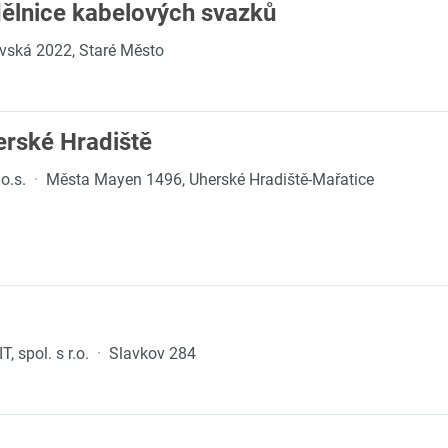
dělnice kabelových svazků
vská 2022, Staré Město
erské Hradiště
o.s.
·
Města Mayen 1496, Uherské Hradiště-Mařatice
 spol. s r.o.
·
Slavkov 284