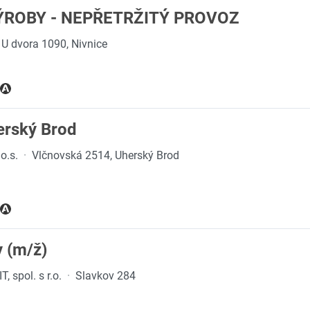
ROBY - NEPŘETRŽITÝ PROVOZ
U dvora 1090, Nivnice
erský Brod
o.s.
·
Vlčnovská 2514, Uherský Brod
 (m/ž)
 spol. s r.o.
·
Slavkov 284