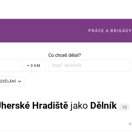
PRÁCE A BRIGÁDY
Co chceš dělat?
+ 0 KM
ZDĚLÁNÍ
Uherské Hradiště
jako
Dělník
18
N