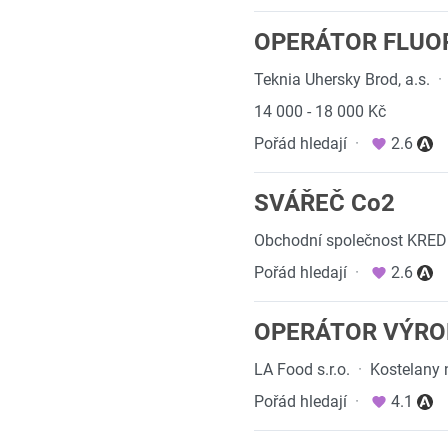
OPERÁTOR FLUOR
Teknia Uhersky Brod, a.s.
·
14 000 - 18 000 Kč
Pořád hledají
·
2.6
SVÁŘEČ Co2
Obchodní společnost KREDIT,
Pořád hledají
·
2.6
OPERÁTOR VÝROB
LA Food s.r.o.
·
Kostelany
Pořád hledají
·
4.1