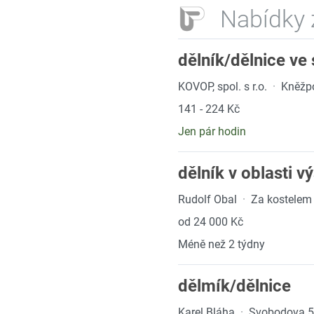
Nabídky 
dělník/dělnice ve
KOVOP, spol. s r.o.
·
Kněžp
141 - 224 Kč
Jen pár hodin
dělník v oblasti 
Rudolf Obal
·
Za kostelem
od 24 000 Kč
Méně než 2 týdny
dělmík/dělnice
Karel Bláha
·
Svobodova 5,