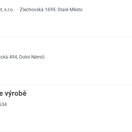
, s.r.o.
·
Zlechovská 1699, Staré Město
ická 494, Dolní Němčí
e výrobě
634