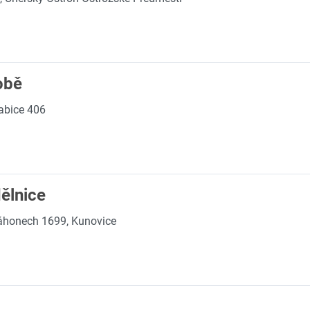
obě
abice 406
ělnice
áhonech 1699, Kunovice