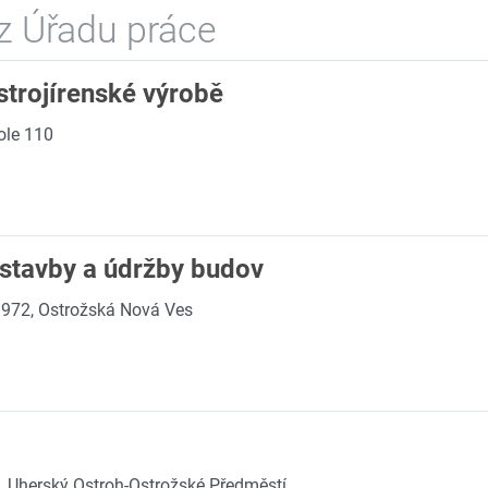
z Úřadu práce
 strojírenské výrobě
ole 110
výstavby a údržby budov
 972, Ostrožská Nová Ves
 Uherský Ostroh-Ostrožské Předměstí