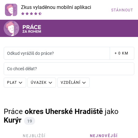
Zkus vyladěnou mobilní aplikaci
STÁHNOUT
Odkud vyrážíš do práce?
+ 0 KM
Co chceš dělat?
PLAT
ÚVAZEK
VZDĚLÁNÍ
Práce
okres Uherské Hradiště
jako
Kurýr
19
NEJBLIŽŠÍ
NEJNOVĚJŠÍ