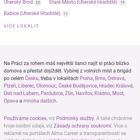
Uherský Brod
Staré Město (Uherské Hradiště)
22
19
Babice (Uherské Hradiště)
11
VÍCE LOKALIT
Na Práci za rohem máš největší šanci najít si práci blízko
domova a přestat dojíždět. Vybírej z volných míst a brigád
po celém
Česku
, třeba v lokalitách
Praha
,
Brno
,
Ostrava
,
Plzeň
,
Liberec
,
Olomouc
,
České Budějovice
,
Hradec Králové
,
Ústí nad Labem
,
Pardubice
,
Zlín
,
Havířov
,
Kladno
,
Most
,
Opava
a
mnoha dalších
.
Používáme cookies
, viz
Podmínky služby
. A také chráníme
tvoje osobní údaje, viz
Zásady ochrany soukromí
. Více o
reklamě na portálech Alma Career a transparentnosti se