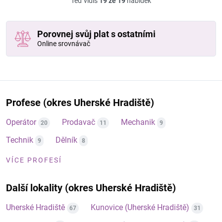
Teď vidíš
19 ze 19
nabídek
Porovnej svůj plat s ostatními
Online srovnávač
Profese (okres Uherské Hradiště)
Operátor
Prodavač
Mechanik
20
11
9
Technik
Dělník
9
8
VÍCE PROFESÍ
Další lokality (okres Uherské Hradiště)
Uherské Hradiště
Kunovice (Uherské Hradiště)
67
31