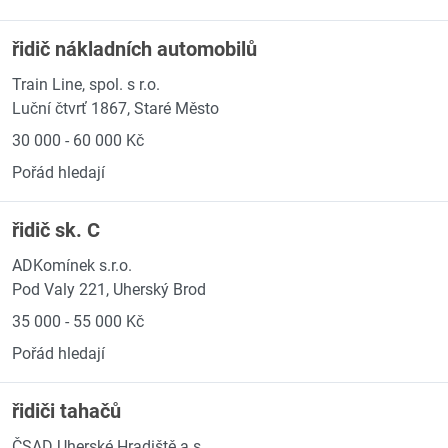
řidič nákladních automobilů
Train Line, spol. s r.o.
Luční čtvrť 1867, Staré Město
30 000 - 60 000 Kč
Pořád hledají
řidič sk. C
ADKomínek s.r.o.
Pod Valy 221, Uherský Brod
35 000 - 55 000 Kč
Pořád hledají
řidiči tahačů
ČSAD Uherské Hradiště a.s.