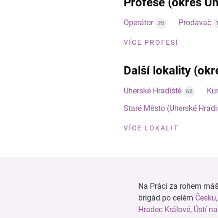
Profese (okres Uh
Operátor
Prodavač
20
VÍCE PROFESÍ
Další lokality (ok
Uherské Hradiště
Kun
66
Staré Město (Uherské Hradi
VÍCE LOKALIT
Na Práci za rohem máš n
brigád po celém
Česku
Hradec Králové
,
Ústí n