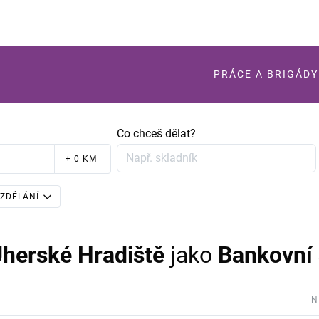
PRÁCE A BRIGÁDY
Co chceš dělat?
+ 0 KM
ZDĚLÁNÍ
Uherské Hradiště
jako
Bankovní 
N