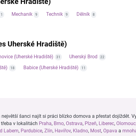
erské Hradiště)
Mechanik
Technik
Dělník
11
9
9
8
res Uherské Hradiště)
ovice (Uherské Hradiště)
Uherský Brod
31
22
ště)
Babice (Uherské Hradiště)
18
11
ejvětší šanci najít si práci blízko domova a přestat dojíždět. Vy
, třeba v lokalitách
Praha
,
Brno
,
Ostrava
,
Plzeň
,
Liberec
,
Olomouc
ad Labem
,
Pardubice
,
Zlín
,
Havířov
,
Kladno
,
Most
,
Opava
a
mnoha