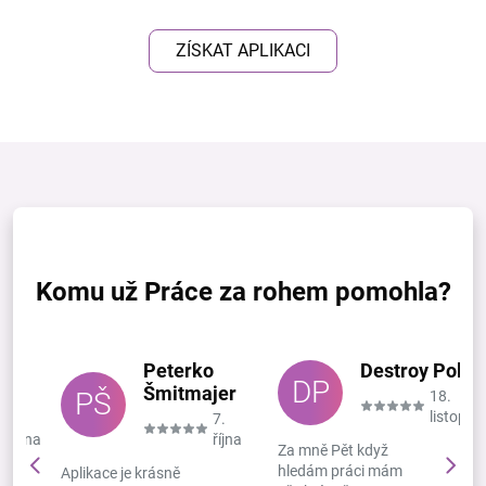
ZÍSKAT APLIKACI
Komu už Práce za rohem pomohla?
Peterko
Destroy Polak
DP
va
Šmitmajer
PŠ
18.
listopad
12.
7.
června
října
Za mně Pět když
hledám práci mám
Aplikace je krásně