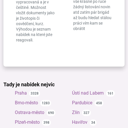
vše krásně po ruce
vypracovaná a je v
žádný listování novin
češtině. Možnost
atd zatím pár brigád
vložit dokumenty jako
až budu hledat stálou
je životopis či
práci vím kam se
osvědčení, kurz.
obrátit
Výhodou je seznam
nabídek na které jste
reagovali.
Tady je nabídek nejvíc
Praha
Ústí nad Labem
3328
161
Brno-město
Pardubice
1283
458
Ostrava-město
Zlín
690
327
Plzeň-město
Havířov
398
34