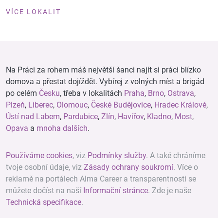
VÍCE LOKALIT
Na Práci za rohem máš největší šanci najít si práci blízko
domova a přestat dojíždět. Vybírej z volných míst a brigád
po celém
Česku
, třeba v lokalitách
Praha
,
Brno
,
Ostrava
,
Plzeň
,
Liberec
,
Olomouc
,
České Budějovice
,
Hradec Králové
,
Ústí nad Labem
,
Pardubice
,
Zlín
,
Havířov
,
Kladno
,
Most
,
Opava
a
mnoha dalších
.
Používáme cookies
, viz
Podmínky služby
. A také chráníme
tvoje osobní údaje, viz
Zásady ochrany soukromí
. Více o
reklamě na portálech Alma Career a transparentnosti se
můžete dočíst na naší
Informační stránce
. Zde je naše
Technická specifikace
.