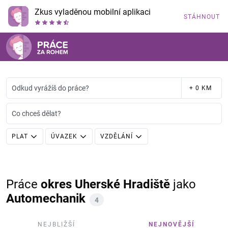
Zkus vyladěnou mobilní aplikaci
STÁHNOUT
Odkud vyrážíš do práce?
+ 0 KM
Co chceš dělat?
PLAT
ÚVAZEK
VZDĚLÁNÍ
Práce
okres Uherské Hradiště
jako
Automechanik
4
NEJBLIŽŠÍ
NEJNOVĚJŠÍ