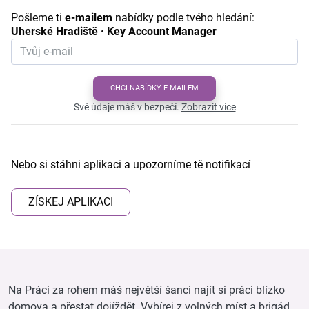
Pošleme ti
e-mailem
nabídky podle tvého hledání:
Uherské Hradiště · Key Account Manager
CHCI NABÍDKY E-MAILEM
Své údaje máš v bezpečí.
Zobrazit více
Nebo si stáhni aplikaci a upozorníme tě notifikací
ZÍSKEJ APLIKACI
Na Práci za rohem máš největší šanci najít si práci blízko
domova a přestat dojíždět. Vybírej z volných míst a brigád