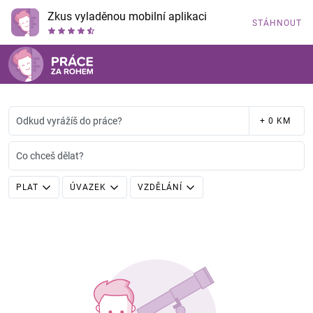
Zkus vyladěnou mobilní aplikaci
STÁHNOUT
Odkud vyrážíš do práce?
+ 0 KM
Co chceš dělat?
PLAT
ÚVAZEK
VZDĚLÁNÍ