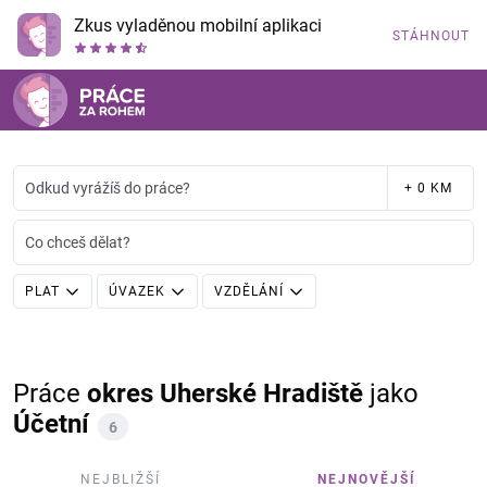
Zkus vyladěnou mobilní aplikaci
STÁHNOUT
Odkud vyrážíš do práce?
+ 0 KM
Co chceš dělat?
PLAT
ÚVAZEK
VZDĚLÁNÍ
Práce
okres Uherské Hradiště
jako
Účetní
6
NEJBLIŽŠÍ
NEJNOVĚJŠÍ