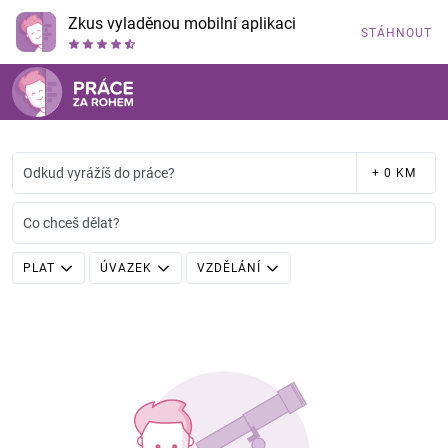
Zkus vyladěnou mobilní aplikaci
STÁHNOUT
Odkud vyrážíš do práce?
+ 0 KM
Co chceš dělat?
PLAT
ÚVAZEK
VZDĚLÁNÍ