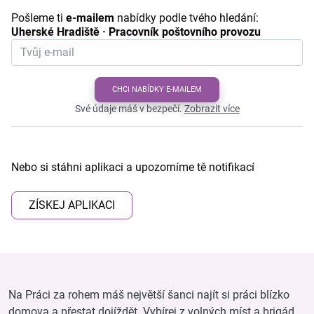
Pošleme ti
e-mailem
nabídky podle tvého hledání:
Uherské Hradiště · Pracovník poštovního provozu
CHCI NABÍDKY E-MAILEM
Své údaje máš v bezpečí.
Zobrazit více
Nebo si stáhni aplikaci a upozorníme tě notifikací
ZÍSKEJ APLIKACI
Na Práci za rohem máš největší šanci najít si práci blízko
domova a přestat dojíždět. Vybírej z volných míst a brigád