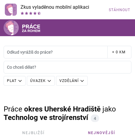
Zkus vyladěnou mobilní aplikaci
STÁHNOUT
Odkud vyrážíš do práce?
+ 0 KM
Co chceš dělat?
PLAT
ÚVAZEK
VZDĚLÁNÍ
Práce
okres Uherské Hradiště
jako
Technolog ve strojírenství
4
NEJBLIŽŠÍ
NEJNOVĚJŠÍ