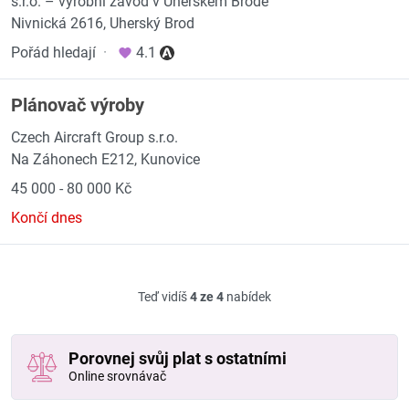
s.r.o. – výrobní závod v Uherském Brodě
Nivnická 2616, Uherský Brod
Pořád hledají
·
4.1
Plánovač výroby
Czech Aircraft Group s.r.o.
Na Záhonech E212, Kunovice
45 000 - 80 000 Kč
Končí dnes
Teď vidíš
4 ze 4
nabídek
Porovnej svůj plat s ostatními
Online srovnávač