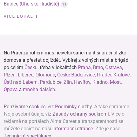
Babice (Uherské Hradiště)
11
VÍCE LOKALIT
Na Práci za rohem máš největší šanci najít si práci blízko
domova a přestat dojíždět. Vybírej z volných míst a brigád
po celém
Česku
, třeba v lokalitách
Praha
,
Brno
,
Ostrava
,
Plzeň
,
Liberec
,
Olomouc
,
České Budějovice
,
Hradec Králové
,
Ústí nad Labem
,
Pardubice
,
Zlín
,
Havířov
,
Kladno
,
Most
,
Opava
a
mnoha dalších
.
Používáme cookies
, viz
Podmínky služby
. A také chráníme
tvoje osobní údaje, viz
Zásady ochrany soukromí
. Více o
reklamě na portálech Alma Career a transparentnosti se
můžete dočíst na naší
Informační stránce
. Zde je naše
Technická specifikace
.