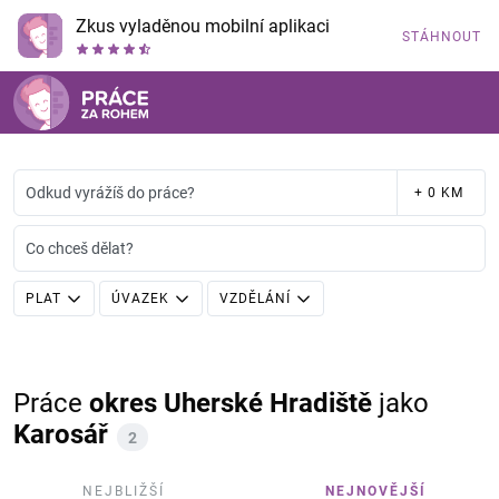
Zkus vyladěnou mobilní aplikaci
STÁHNOUT
Odkud vyrážíš do práce?
+ 0 KM
Co chceš dělat?
PLAT
ÚVAZEK
VZDĚLÁNÍ
Práce
okres Uherské Hradiště
jako
Karosář
2
NEJBLIŽŠÍ
NEJNOVĚJŠÍ