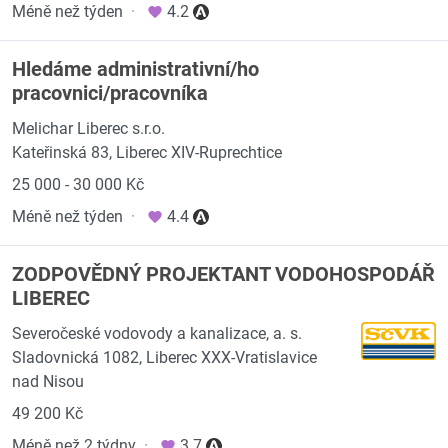
Méně než týden
·
4.2
Hledáme administrativní/ho
pracovnici/pracovníka
Melichar Liberec s.r.o.
Kateřinská 83, Liberec XIV-Ruprechtice
25 000 - 30 000 Kč
Méně než týden
·
4.4
ZODPOVĚDNÝ PROJEKTANT VODOHOSPODÁŘ
LIBEREC
Severočeské vodovody a kanalizace, a. s.
Sladovnická 1082, Liberec XXX-Vratislavice
nad Nisou
49 200 Kč
Méně než 2 týdny
·
3.7