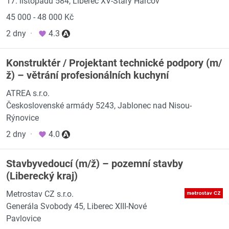
17. listopadu 584, Liberec XV-Starý Harcov
45 000 - 48 000 Kč
2 dny
·
4.3
Konstruktér / Projektant technické podpory (m/
ž) – větrání profesionálních kuchyní
ATREA s.r.o.
Československé armády 5243, Jablonec nad Nisou-
Rýnovice
2 dny
·
4.0
Stavbyvedoucí (m/ž) – pozemní stavby
(Liberecký kraj)
Metrostav CZ s.r.o.
Generála Svobody 45, Liberec XIII-Nové
Pavlovice