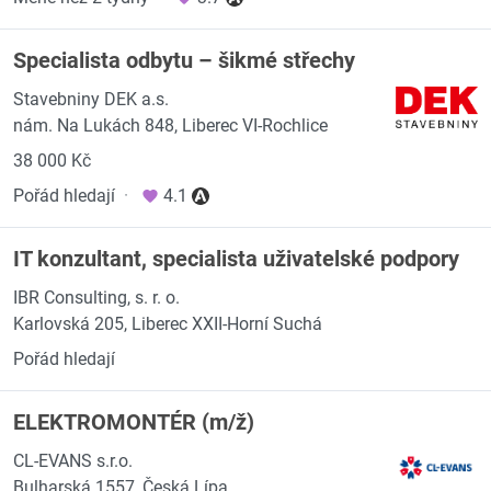
Specialista odbytu – šikmé střechy
Stavebniny DEK a.s.
nám. Na Lukách 848, Liberec VI-Rochlice
38 000 Kč
Pořád hledají
·
4.1
IT konzultant, specialista uživatelské podpory
IBR Consulting, s. r. o.
Karlovská 205, Liberec XXII-Horní Suchá
Pořád hledají
ELEKTROMONTÉR (m/ž)
CL-EVANS s.r.o.
Bulharská 1557, Česká Lípa