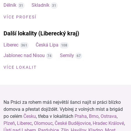
Dělník
Skladník
31
31
VÍCE PROFESÍ
Další lokality (Liberecký kraj)
Liberec
Česká Lípa
361
108
Jablonec nad Nisou
Semily
74
67
VÍCE LOKALIT
Na Práci za rohem máš největší šanci najít si práci blízko
domova a přestat dojíždět. Vybírej z volných míst a brigád
po celém
Česku
, třeba v lokalitách
Praha
,
Brno
,
Ostrava
,
Plzeň
,
Liberec
,
Olomouc
,
České Budějovice
,
Hradec Králové
,
Ústí nad Labem
,
Pardubice
,
Zlín
,
Havířov
,
Kladno
,
Most
,