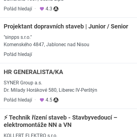
Pořád hledají
·
4.3
Projektant dopravních staveb | Junior / Senior
"sinpps s.r.o."
Komenského 4847, Jablonec nad Nisou
Pořád hledají
HR GENERALISTA/KA
SYNER Group a.s.
Dr. Milady Horákové 580, Liberec IV-Perštýn
Pořád hledají
·
4.5
⚡ Technik řízení staveb - Stavbyvedoucí –
elektromontáže NN a VN
KOLLERT ELEKTRO s.r.o.