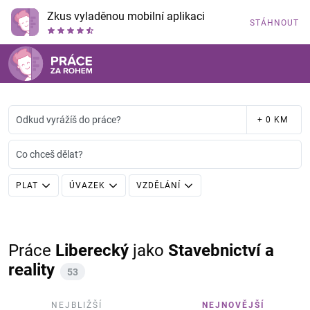
Zkus vyladěnou mobilní aplikaci
STÁHNOUT
Odkud vyrážíš do práce?
+ 0 KM
Co chceš dělat?
PLAT
ÚVAZEK
VZDĚLÁNÍ
Práce
Liberecký
jako
Stavebnictví a
reality
53
NEJBLIŽŠÍ
NEJNOVĚJŠÍ