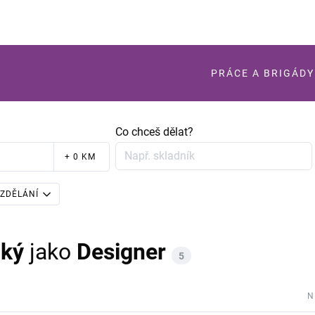
PRÁCE A BRIGÁDY
Co chceš dělat?
+ 0 KM
ZDĚLÁNÍ
cký
jako
Designer
5
N