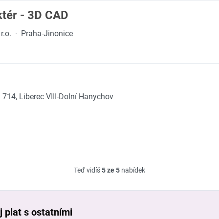
ktér - 3D CAD
r.o.
·
Praha-Jinonice
 714, Liberec VIII-Dolní Hanychov
Teď vidíš
5 ze 5
nabídek
 plat s ostatními