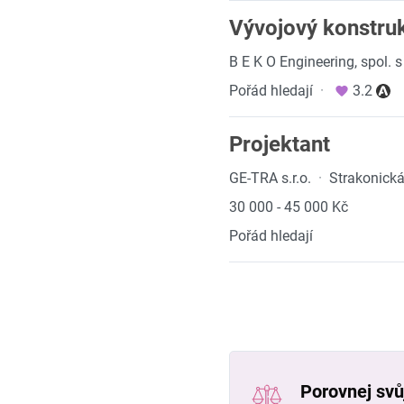
Vývojový konstru
B E K O Engineering, spol. s 
Pořád hledají
·
3.2
Projektant
GE-TRA s.r.o.
·
Strakonická
30 000 - 45 000 Kč
Pořád hledají
Porovnej svůj