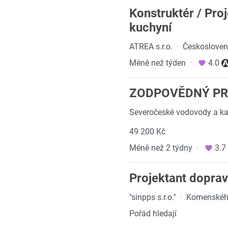
Konstruktér / Pro
kuchyní
ATREA s.r.o.
·
Českosloven
Méně než týden
·
4.0
ZODPOVĚDNÝ PR
Severočeské vodovody a kan
49 200 Kč
Méně než 2 týdny
·
3.7
Projektant dopravn
"sinpps s.r.o."
·
Komenského
Pořád hledají