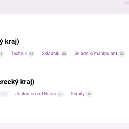
ý kraj)
Technik
Skladník
Skladník/manipulant
41
34
33
32
erecký kraj)
Jablonec nad Nisou
Semily
111
73
70