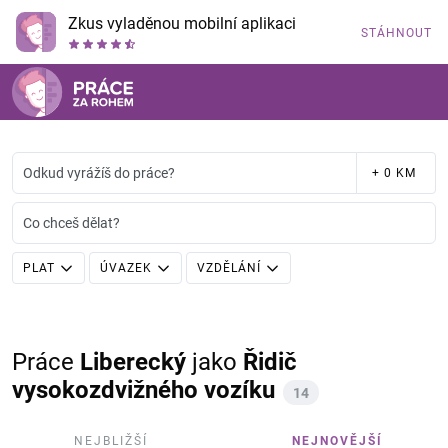
Zkus vyladěnou mobilní aplikaci
STÁHNOUT
Odkud vyrážíš do práce?
+ 0 KM
Co chceš dělat?
PLAT
ÚVAZEK
VZDĚLÁNÍ
Práce
Liberecký
jako
Řidič
vysokozdvižného vozíku
14
NEJBLIŽŠÍ
NEJNOVĚJŠÍ