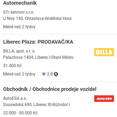
Automechanik
STi servisní s.r.o.
U Nisy 140, Chrastava-Andělská Hora
Méně než 2 týdny
Liberec Plaza: PRODAVAČ/KA
BILLA, spol. s r. o.
Palachova 1404, Liberec I-Staré Město
31 400 Kč
Méně než 2 týdny
·
2.8
Obchodník / Obchodnice prodeje vozidel
AutoESA a.s.
Sousedská 690, Liberec XI-Růžodol I
32 000 - 50 000 Kč