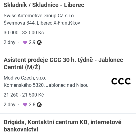
Skladník / Skladnice - Liberec
Swiss Automotive Group CZ s.r.o.
Švermova 344, Liberec X-Františkov
30 000 - 33 000 Kč
2 dny
·
2.9
Asistent prodeje CCC 30 h. týdně - Jablonec
Centrál (M/Ž)
Modivo Czech, s.r.o.
Komenského 5320, Jablonec nad Nisou
21 260 - 21 500 Kč
2 dny
·
2.8
Brigáda, Kontaktní centrum KB, internetové
bankovnictví