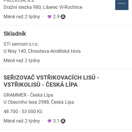
PRECIOSA, a.s.
Drážní stezka 980, Liberec VI-Rochlice
Méně než 2 týdny
·
2.9
Skladník
STi servisní s.r.o.
U Nisy 140, Chrastava-Andělská Hora
Méně než 2 týdny
SEŘIZOVAČ VSTŘIKOVACÍCH LISŮ -
VSTŘIKOLISŮ - ČESKÁ LÍPA
GRAMMER - Česká Lípa
U Obecního lesa 2988, Česká Lípa
48 700 - 53 000 Kč
Méně než 2 týdny
·
3.1