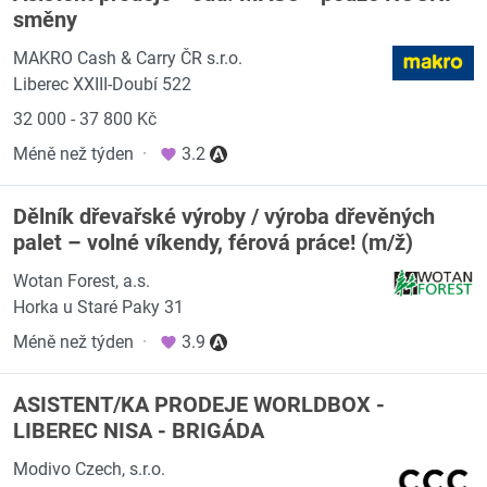
směny
MAKRO Cash & Carry ČR s.r.o.
Liberec XXIII-Doubí 522
32 000 - 37 800 Kč
Méně než týden
·
3.2
Dělník dřevařské výroby / výroba dřevěných
palet – volné víkendy, férová práce! (m/ž)
Wotan Forest, a.s.
Horka u Staré Paky 31
Méně než týden
·
3.9
ASISTENT/KA PRODEJE WORLDBOX -
LIBEREC NISA - BRIGÁDA
Modivo Czech, s.r.o.