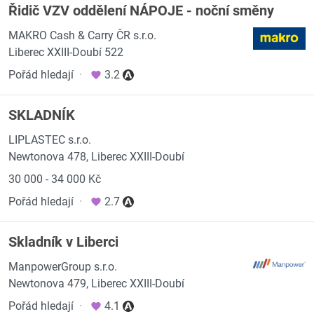
Řidič VZV oddělení NÁPOJE - noční směny
MAKRO Cash & Carry ČR s.r.o.
Liberec XXIII-Doubí 522
Pořád hledají
·
3.2
SKLADNÍK
LIPLASTEC s.r.o.
Newtonova 478, Liberec XXIII-Doubí
30 000 - 34 000 Kč
Pořád hledají
·
2.7
Skladník v Liberci
ManpowerGroup s.r.o.
Newtonova 479, Liberec XXIII-Doubí
Pořád hledají
·
4.1