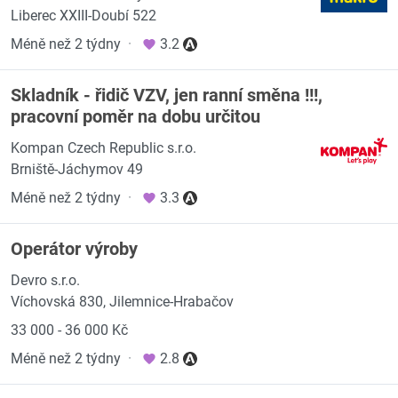
Liberec XXIII-Doubí 522
Méně než 2 týdny
·
3.2
Skladník - řidič VZV, jen ranní směna !!!,
pracovní poměr na dobu určitou
Kompan Czech Republic s.r.o.
Brniště-Jáchymov 49
Méně než 2 týdny
·
3.3
Operátor výroby
Devro s.r.o.
Víchovská 830, Jilemnice-Hrabačov
33 000 - 36 000 Kč
Méně než 2 týdny
·
2.8