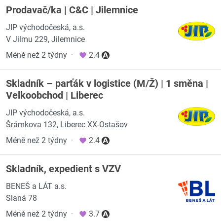
Prodavač/ka | C&C | Jilemnice
JIP východočeská, a.s.
V Jilmu 229, Jilemnice
Méně než 2 týdny
·
2.4
Skladník – parťák v logistice (M/Ž) | 1 směna |
Velkoobchod | Liberec
JIP východočeská, a.s.
Šrámkova 132, Liberec XX-Ostašov
Méně než 2 týdny
·
2.4
Skladník, expedient s VZV
BENEŠ a LÁT a.s.
Slaná 78
Méně než 2 týdny
·
3.7