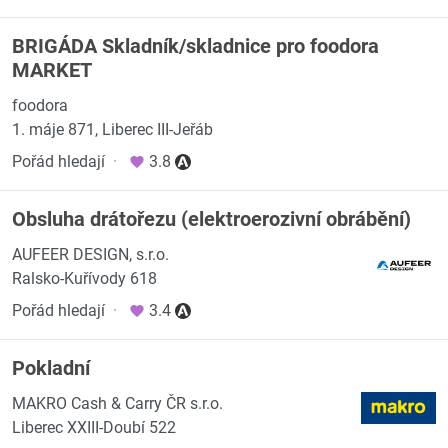
BRIGÁDA Skladník/skladnice pro foodora
MARKET
foodora
1. máje 871, Liberec III-Jeřáb
Pořád hledají
·
3.8
Obsluha drátořezu (elektroerozivní obrábění)
AUFEER DESIGN, s.r.o.
Ralsko-Kuřívody 618
Pořád hledají
·
3.4
Pokladní
MAKRO Cash & Carry ČR s.r.o.
Liberec XXIII-Doubí 522