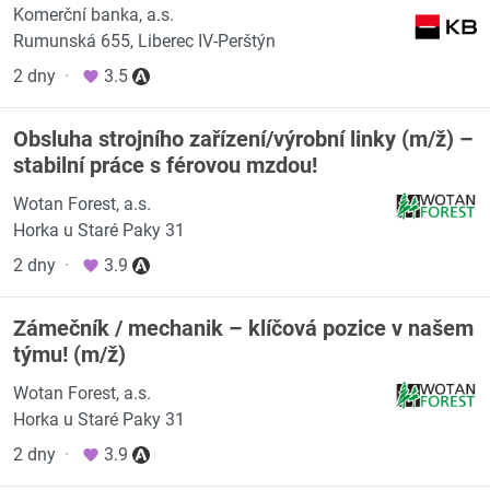
Komerční banka, a.s.
Rumunská 655, Liberec IV-Perštýn
2 dny
·
3.5
Obsluha strojního zařízení/výrobní linky (m/ž) –
stabilní práce s férovou mzdou!
Wotan Forest, a.s.
Horka u Staré Paky 31
2 dny
·
3.9
Zámečník / mechanik – klíčová pozice v našem
týmu! (m/ž)
Wotan Forest, a.s.
Horka u Staré Paky 31
2 dny
·
3.9