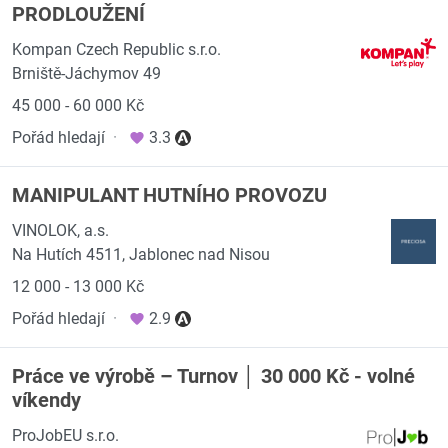
PRODLOUŽENÍ
Kompan Czech Republic s.r.o.
Brniště-Jáchymov 49
45 000 - 60 000 Kč
Pořád hledají
·
3.3
MANIPULANT HUTNÍHO PROVOZU
VINOLOK, a.s.
Na Hutích 4511, Jablonec nad Nisou
12 000 - 13 000 Kč
Pořád hledají
·
2.9
Práce ve výrobě – Turnov │ 30 000 Kč - volné
víkendy
ProJobEU s.r.o.