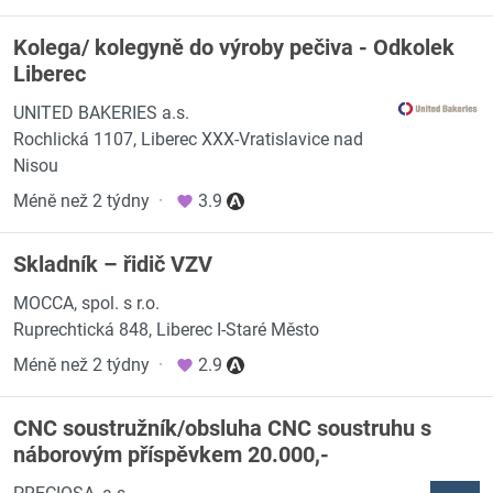
Kolega/ kolegyně do výroby pečiva - Odkolek
Liberec
UNITED BAKERIES a.s.
Rochlická 1107, Liberec XXX-Vratislavice nad
Nisou
Méně než 2 týdny
·
3.9
Skladník – řidič VZV
MOCCA, spol. s r.o.
Ruprechtická 848, Liberec I-Staré Město
Méně než 2 týdny
·
2.9
CNC soustružník/obsluha CNC soustruhu s
náborovým příspěvkem 20.000,-