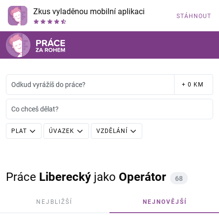
Zkus vyladěnou mobilní aplikaci
STÁHNOUT
Odkud vyrážíš do práce?
+ 0 KM
Co chceš dělat?
PLAT
ÚVAZEK
VZDĚLÁNÍ
Práce
Liberecký
jako
Operátor
68
NEJBLIŽŠÍ
NEJNOVĚJŠÍ