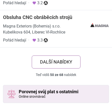
Pořád hledají
·
3.2
Obsluha CNC obráběcích strojů
Magna Exteriors (Bohemia) s.r.o.
Kubelíkova 604, Liberec VI-Rochlice
Pořád hledají
·
3.3
DALŠÍ NABÍDKY
Teď vidíš
50 ze 68
nabídek
Porovnej svůj plat s ostatními
Online srovnávač