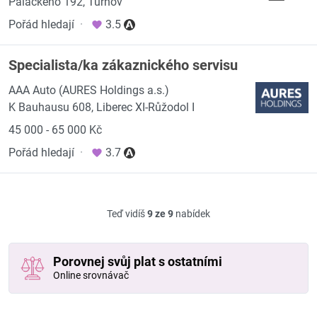
Palackého 192, Turnov
Pořád hledají
·
3.5
Specialista/ka zákaznického servisu
AAA Auto (AURES Holdings a.s.)
K Bauhausu 608, Liberec XI-Růžodol I
45 000 - 65 000 Kč
Pořád hledají
·
3.7
Teď vidíš
9 ze 9
nabídek
Porovnej svůj plat s ostatními
Online srovnávač