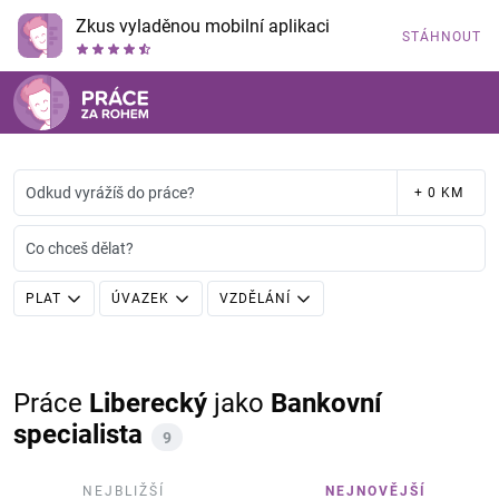
Zkus vyladěnou mobilní aplikaci
STÁHNOUT
Odkud vyrážíš do práce?
+ 0 KM
Co chceš dělat?
PLAT
ÚVAZEK
VZDĚLÁNÍ
Práce
Liberecký
jako
Bankovní
specialista
9
NEJBLIŽŠÍ
NEJNOVĚJŠÍ