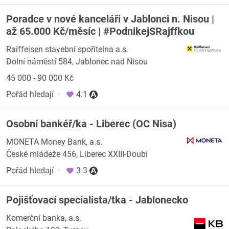
Poradce v nové kanceláři v Jablonci n. Nisou |
až 65.000 Kč/měsíc | #PodnikejSRajffkou
Raiffeisen stavební spořitelna a.s.
Dolní náměstí 584, Jablonec nad Nisou
45 000 - 90 000 Kč
Pořád hledají
·
4.1
Osobní bankéř/ka - Liberec (OC Nisa)
MONETA Money Bank, a.s.
České mládeže 456, Liberec XXIII-Doubí
Pořád hledají
·
3.3
Pojišťovací specialista/tka - Jablonecko
Komerční banka, a.s.