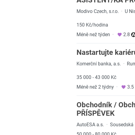
ASISTENT/KA PR
Modivo Czech, s.r.o.
·
U Nis
150 Kč/hodina
Méně než týden
·
2.8
Nastartujte kariér
Komerční banka, a.s.
·
Rum
35 000 - 43 000 Kč
Méně než 2 týdny
·
3.5
Obchodník / Obc
PŘÍSPĚVEK
AutoESA a.s.
·
Sousedská 6
50 000 - 80 000 Kč