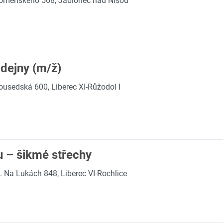
omenského 568, Jablonec nad Nisou
dejny (m/ž)
ousedská 600, Liberec XI-Růžodol I
u – šikmé střechy
 Na Lukách 848, Liberec VI-Rochlice