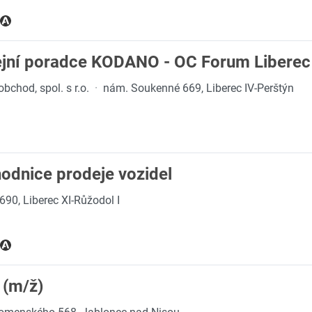
ejní poradce KODANO - OC Forum Liberec
chod, spol. s r.o.
·
nám. Soukenné 669, Liberec IV-Perštýn
odnice prodeje vozidel
90, Liberec XI-Růžodol I
 (m/ž)