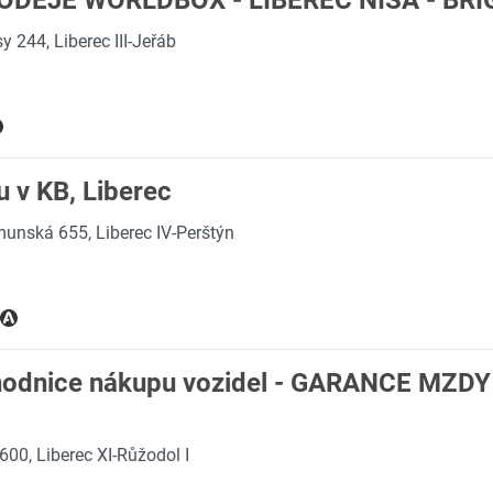
ODEJE WORLDBOX - LIBEREC NISA - BR
y 244, Liberec III-Jeřáb
u v KB, Liberec
unská 655, Liberec IV-Perštýn
hodnice nákupu vozidel - GARANCE MZD
00, Liberec XI-Růžodol I