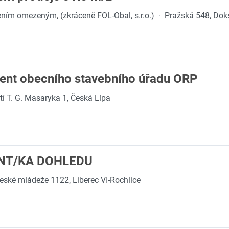
ením omezeným, (zkráceně FOL-Obal, s.r.o.)
·
Pražská 548, Dok
rent obecního stavebního úřadu ORP
í T. G. Masaryka 1, Česká Lípa
ENT/KA DOHLEDU
eské mládeže 1122, Liberec VI-Rochlice