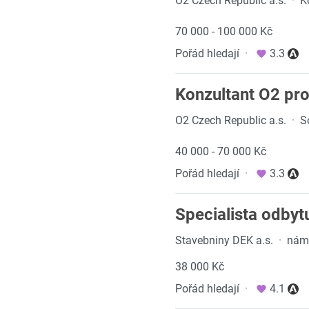
O2 Czech Republic a.s.
·
K
70 000 - 100 000 Kč
Pořád hledají
·
3.3
Konzultant O2 pro
O2 Czech Republic a.s.
·
S
40 000 - 70 000 Kč
Pořád hledají
·
3.3
Specialista odbyt
Stavebniny DEK a.s.
·
nám.
38 000 Kč
Pořád hledají
·
4.1