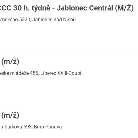
CCC 30 h. týdně - Jablonec Centrál (M/Ž)
nského 5320, Jablonec nad Nisou
 (m/ž)
eské mládeže 456, Liberec XXIII-Doubí
 (m/ž)
imburkova 593, Brno-Ponava