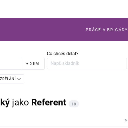
PRÁCE A BRIGÁDY
Co chceš dělat?
+ 0 KM
ZDĚLÁNÍ
cký
jako
Referent
18
N