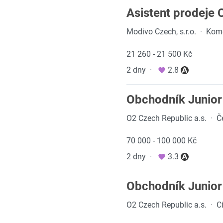
Asistent prodeje 
Modivo Czech, s.r.o.
·
Kome
21 260 - 21 500 Kč
2 dny
·
2.8
Obchodník Junior
O2 Czech Republic a.s.
·
Č
70 000 - 100 000 Kč
2 dny
·
3.3
Obchodník Junior
O2 Czech Republic a.s.
·
C