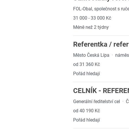
FOL-Obal, společnost s ruč
31 000 - 33 000 Kč
Méně než 2 týdny
Referentka / refe
Město Česká Lípa
·
náměst
od 31 360 Kč
Pořád hledají
CELNÍK - REFER
Generální ředitelství cel
·
Č
od 40 190 Kč
Pořád hledají