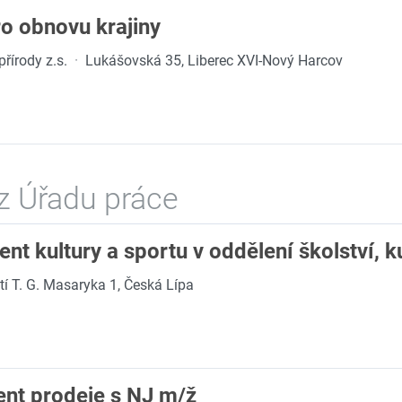
o obnovu krajiny
řírody z.s.
·
Lukášovská 35, Liberec XVI-Nový Harcov
z Úřadu práce
ent kultury a sportu v oddělení školství, k
í T. G. Masaryka 1, Česká Lípa
ent prodeje s NJ m/ž