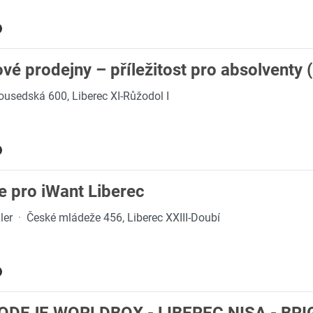
vé prodejny – příležitost pro absolventy 
ousedská 600, Liberec XI-Růžodol I
e pro iWant Liberec
ler
·
České mládeže 456, Liberec XXIII-Doubí