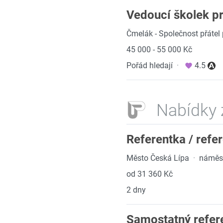
Vedoucí školek pr
Čmelák - Společnost přátel p
45 000 - 55 000 Kč
Pořád hledají
·
4.5
Nabídky 
Referentka / refer
Město Česká Lípa
·
náměst
od 31 360 Kč
2 dny
Samostatný refer