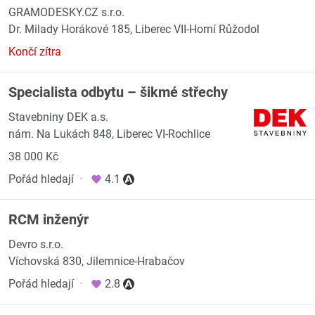
GRAMODESKY.CZ s.r.o.
Dr. Milady Horákové 185, Liberec VII-Horní Růžodol
Končí zítra
Specialista odbytu – šikmé střechy
Stavebniny DEK a.s.
nám. Na Lukách 848, Liberec VI-Rochlice
38 000 Kč
Pořád hledají
·
4.1
RCM inženýr
Devro s.r.o.
Víchovská 830, Jilemnice-Hrabačov
Pořád hledají
·
2.8