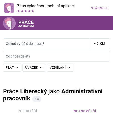
Zkus vyladěnou mobilní aplikaci
STÁHNOUT
Odkud vyrážíš do práce?
+ 0 KM
Co chceš dělat?
PLAT
ÚVAZEK
VZDĚLÁNÍ
Práce
Liberecký
jako
Administrativní
pracovník
14
NEJBLIŽŠÍ
NEJNOVĚJŠÍ