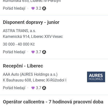
Rumunská 655, Liberec IV-Perštýn
Pořád hledají
·
3.2
Disponent dopravy - junior
ASTRA TRANS, a.s.
Kamenická 914, Liberec XXV-Vesec
30 000 - 40 000 Kč
Pořád hledají
·
3.7
Recepční - Liberec
AAA Auto (AURES Holdings a.s.)
K Bauhausu 608, Liberec XI-Růžodol I
Pořád hledají
·
3.7
Operátor callcentra - 7 hodinová pracovní doba