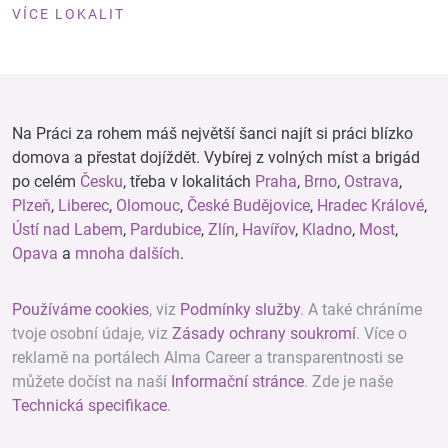
VÍCE LOKALIT
Na Práci za rohem máš největší šanci najít si práci blízko
domova a přestat dojíždět. Vybírej z volných míst a brigád
po celém
Česku
, třeba v lokalitách
Praha
,
Brno
,
Ostrava
,
Plzeň
,
Liberec
,
Olomouc
,
České Budějovice
,
Hradec Králové
,
Ústí nad Labem
,
Pardubice
,
Zlín
,
Havířov
,
Kladno
,
Most
,
Opava
a
mnoha dalších
.
Používáme cookies
, viz
Podmínky služby
. A také chráníme
tvoje osobní údaje, viz
Zásady ochrany soukromí
. Více o
reklamě na portálech Alma Career a transparentnosti se
můžete dočíst na naší
Informační stránce
. Zde je naše
Technická specifikace
.