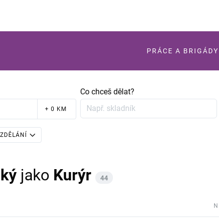
PRÁCE A BRIGÁDY
Co chceš dělat?
+ 0 KM
ZDĚLÁNÍ
cký
jako
Kurýr
44
N