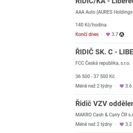
ŘIDIČ/KA - Libere
AAA Auto (AURES Holdings 
140 Kč/hodina
Končí dnes
·
3.7
ŘIDIČ SK. C - LI
FCC Česká republika, s.r.o.
36 500 - 37 500 Kč
Méně než 2 týdny
·
3.6
Řidič VZV odděle
MAKRO Cash & Carry ČR s.r
Méně než 2 týdny
·
3.2