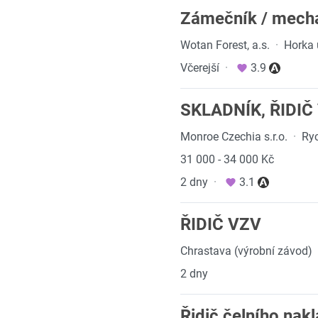
Zámečník / mecha
Wotan Forest, a.s.
·
Horka 
Včerejší
·
3.9
SKLADNÍK, ŘIDIČ
Monroe Czechia s.r.o.
·
Ry
31 000 - 34 000 Kč
2 dny
·
3.1
ŘIDIČ VZV
Chrastava (výrobní závod)
2 dny
Řidič čelního nak