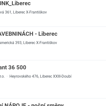
+ JNK_Liberec
ová 361, Liberec X-Františkov
VEBNINÁCH - Liberec
Americká 393, Liberec X-Františkov
ant 36 500
.o.
·
Heyrovského 476, Liberec XXIII-Doubí
ní NÁPOJE - noční směny