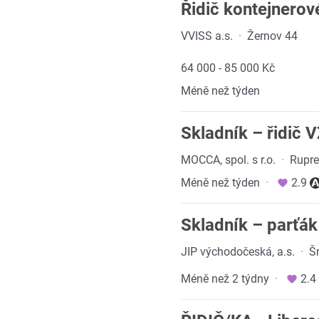
Řidič kontejnerov
VVISS a.s.
·
Žernov 44
64 000 - 85 000 Kč
Méně než týden
Skladník – řidič 
MOCCA, spol. s r.o.
·
Rupre
Méně než týden
·
2.9
Skladník – parťák
JIP východočeská, a.s.
·
Š
Méně než 2 týdny
·
2.4