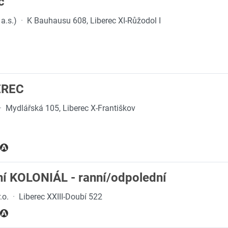
c
a.s.)
·
K Bauhausu 608, Liberec XI-Růžodol I
BEREC
·
Mydlářská 105, Liberec X-Františkov
ní KOLONIÁL - ranní/odpolední
.o.
·
Liberec XXIII-Doubí 522