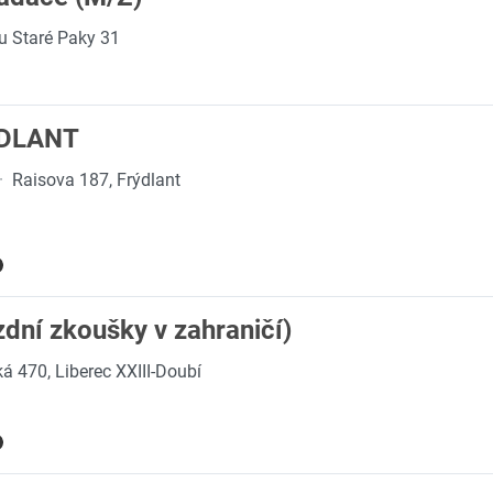
u Staré Paky 31
ÝDLANT
·
Raisova 187, Frýdlant
ízdní zkoušky v zahraničí)
á 470, Liberec XXIII-Doubí