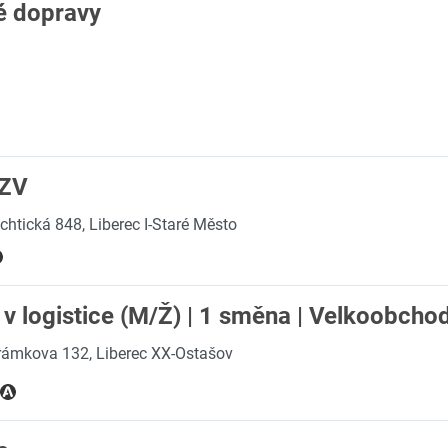
é dopravy
VZV
chtická 848, Liberec I-Staré Město
 v logistice (M/Ž) | 1 směna | Velkoobchod
rámkova 132, Liberec XX-Ostašov