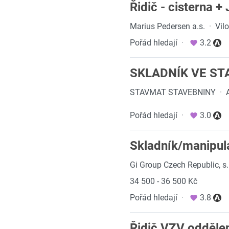
Řidič - cisterna 
Marius Pedersen a.s.
·
Vil
Pořád hledají
·
3.2
SKLADNÍK VE STA
STAVMAT STAVEBNINY
·
Pořád hledají
·
3.0
Skladník/manipul
Gi Group Czech Republic, s.r
34 500 - 36 500 Kč
Pořád hledají
·
3.8
Řidič VZV odděle