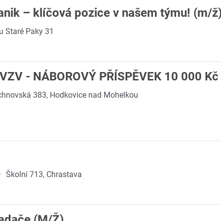
nik – klíčová pozice v našem týmu! (m/ž
u Staré Paky 31
 VZV - NÁBOROVÝ PŘÍSPĚVEK 10 000 Kč
chnovská 383, Hodkovice nad Mohelkou
·
Školní 713, Chrastava
ladače (M/Ž)