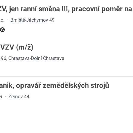
ZV, jen ranní směna !!!, pracovní poměr n
.o.
·
Brniště-Jáchymov 49
č VZV (m/ž)
 96, Chrastava-Dolní Chrastava
anik, opravář zemědělských strojů
ČR
·
Žernov 44