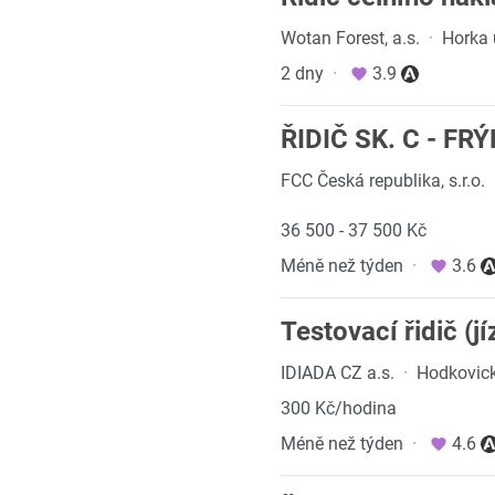
Wotan Forest, a.s.
·
Horka 
2 dny
·
3.9
ŘIDIČ SK. C - FR
FCC Česká republika, s.r.o.
36 500 - 37 500 Kč
Méně než týden
·
3.6
Testovací řidič (j
IDIADA CZ a.s.
·
Hodkovick
300 Kč/hodina
Méně než týden
·
4.6