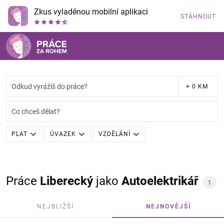
Zkus vyladěnou mobilní aplikaci
STÁHNOUT
Odkud vyrážíš do práce?
+ 0 KM
Co chceš dělat?
PLAT
ÚVAZEK
VZDĚLÁNÍ
Práce
Liberecký
jako
Autoelektrikář
1
NEJBLIŽŠÍ
NEJNOVĚJŠÍ