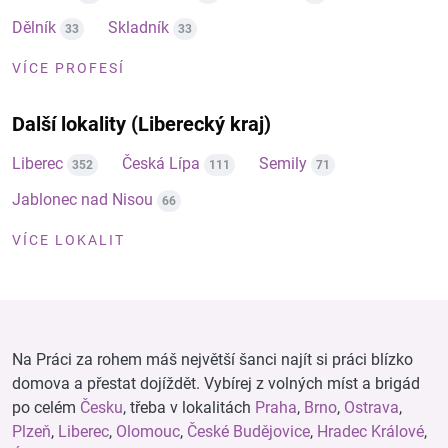
Dělník
Skladník
33
33
VÍCE PROFESÍ
Další lokality (Liberecký kraj)
Liberec
Česká Lípa
Semily
352
111
71
Jablonec nad Nisou
66
VÍCE LOKALIT
Na Práci za rohem máš největší šanci najít si práci blízko
domova a přestat dojíždět. Vybírej z volných míst a brigád
po celém
Česku
, třeba v lokalitách
Praha
,
Brno
,
Ostrava
,
Plzeň
,
Liberec
,
Olomouc
,
České Budějovice
,
Hradec Králové
,