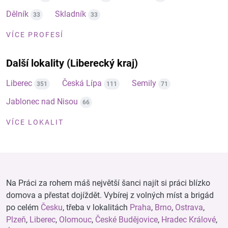
Dělník
Skladník
33
33
VÍCE PROFESÍ
Další lokality (Liberecký kraj)
Liberec
Česká Lípa
Semily
351
111
71
Jablonec nad Nisou
66
VÍCE LOKALIT
Na Práci za rohem máš největší šanci najít si práci blízko
domova a přestat dojíždět. Vybírej z volných míst a brigád
po celém
Česku
, třeba v lokalitách
Praha
,
Brno
,
Ostrava
,
Plzeň
,
Liberec
,
Olomouc
,
České Budějovice
,
Hradec Králové
,