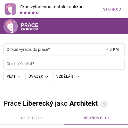
Zkus vyladěnou mobilní aplikaci
STÁHNOUT
Odkud vyrážíš do práce?
+ 0 KM
Co chceš dělat?
PLAT
ÚVAZEK
VZDĚLÁNÍ
Práce
Liberecký
jako
Architekt
1
NEJBLIŽŠÍ
NEJNOVĚJŠÍ