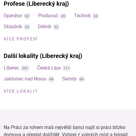
Profese (Liberecký kraj)
Operátor
Prodavač
Technik
62
45
34
Skladník
Dělník
33
32
VÍCE PROFESÍ
Další lokality (Liberecký kraj)
Liberec
Česká Lípa
351
111
Jablonec nad Nisou
Semily
68
68
VÍCE LOKALIT
Na Práci za rohem máš největší šanci najít si práci blízko
domova a přestat dojíždět. Vybírej z volných míst a brigád