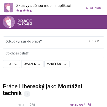
Zkus vyladěnou mobilní aplikaci
STÁHNOUT
Odkud vyrážíš do práce?
+ 0 KM
Co chceš dělat?
PLAT
ÚVAZEK
VZDĚLÁNÍ
Práce
Liberecký
jako
Montážní
technik
1
NEJBLIŽŠÍ
NEJNOVĚJŠÍ