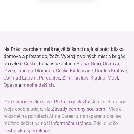
Na Práci za rohem máš největší šanci najít si práci blízko
domova a přestat dojíždět. Vybírej z volných míst a brigád
po celém
Česku
, třeba v lokalitách
Praha
,
Brno
,
Ostrava
,
Plzeň
,
Liberec
,
Olomouc
,
České Budějovice
,
Hradec Králové
,
Ústí nad Labem
,
Pardubice
,
Zlín
,
Havířov
,
Kladno
,
Most
,
Opava
a
mnoha dalších
.
Používáme cookies
, viz
Podmínky služby
. A také chráníme
tvoje osobní údaje, viz
Zásady ochrany soukromí
. Více o
reklamě na portálech Alma Career a transparentnosti se
můžete dočíst na naší
Informační stránce
. Zde je naše
Technická specifikace
.