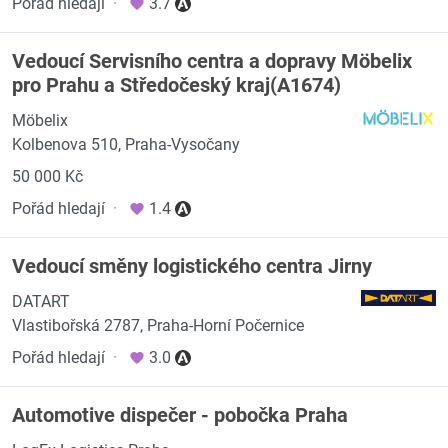
Pořád hledají
·
3.7
Vedoucí Servisního centra a dopravy Möbelix
pro Prahu a Středočeský kraj(A1674)
Möbelix
Kolbenova 510, Praha-Vysočany
50 000 Kč
Pořád hledají
·
1.4
Vedoucí směny logistického centra Jirny
DATART
Vlastibořská 2787, Praha-Horní Počernice
Pořád hledají
·
3.0
Automotive dispečer - pobočka Praha