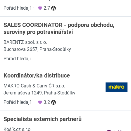
Pořád hledají
·
2.7
SALES COORDINATOR - podpora obchodu,
suroviny pro potravinářství
BARENTZ spol. s r. o.
Bucharova 2657, Praha-Stodůlky
Pořád hledají
Koordinátor/ka distribuce
MAKRO Cash & Carry ČR s.r.o.
Jeremiášova 1249, Praha-Stodůlky
Pořád hledají
·
3.2
Specialista externích partnerů
Košík.cz s.r.o.