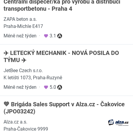
Centrální dispečer/ka pro výrobu a distribuci
transportbetonu - Praha 4
ZAPA beton a.s.
Praha-Michle E417
Méně než týden
·
3.1
✈️ LETECKÝ MECHANIK - NOVÁ POSILA DO
TÝMU ✈️
JetBee Czech s.r.o.
K letišti 1073, Praha-Ruzyně
Méně než týden
·
5.0
💚 Brigáda Sales Support v Alza.cz - Čakovice
(JPO03242)
Alza.cz a.s.
Praha-Čakovice 9999