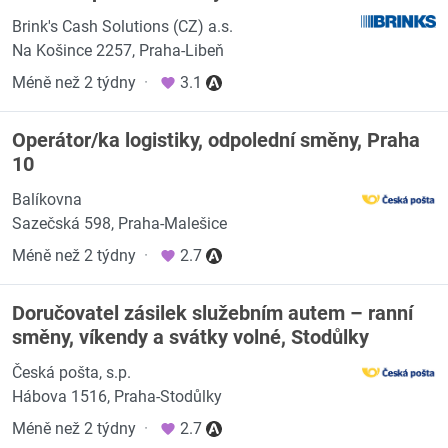
Brink's Cash Solutions (CZ) a.s.
Na Košince 2257, Praha-Libeň
Méně než 2 týdny
·
3.1
Operátor/ka logistiky, odpolední směny, Praha
10
Balíkovna
Sazečská 598, Praha-Malešice
Méně než 2 týdny
·
2.7
Doručovatel zásilek služebním autem – ranní
směny, víkendy a svátky volné, Stodůlky
Česká pošta, s.p.
Hábova 1516, Praha-Stodůlky
Méně než 2 týdny
·
2.7