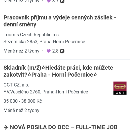
Méně než 2 týdny
·
3.7
Pracovník příjmu a výdeje cenných zásilek -
denní směny
Loomis Czech Republic a.s.
Sezemická 2853, Praha-Horní Počernice
Méně než 2 týdny
·
2.8
Skladník (m/ž)⭐️Hledáte práci, kde můžete
zakotvit?⭐️Praha - Horní Počernice⭐️
GGT CZ, a.s.
F.V.Veselého 2760, Praha-Horní Počernice
35 000 - 38 000 Kč
Méně než 2 týdny
✈️ NOVÁ POSILA DO OCC – FULL-TIME JOB