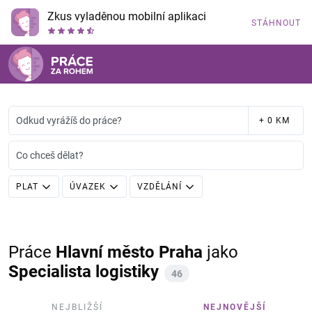
Zkus vyladěnou mobilní aplikaci
STÁHNOUT
Odkud vyrážíš do práce?
+ 0 KM
Co chceš dělat?
PLAT
ÚVAZEK
VZDĚLÁNÍ
Práce
Hlavní město Praha
jako
Specialista logistiky
46
NEJBLIŽŠÍ
NEJNOVĚJŠÍ