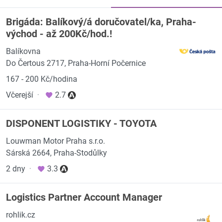
Brigáda: Balíkový/á doručovatel/ka, Praha-
východ - až 200Kč/hod.!
Balíkovna
Do Čertous 2717, Praha-Horní Počernice
167 - 200 Kč/hodina
Včerejší
·
2.7
DISPONENT LOGISTIKY - TOYOTA
Louwman Motor Praha s.r.o.
Sárská 2664, Praha-Stodůlky
2 dny
·
3.3
Logistics Partner Account Manager
rohlik.cz