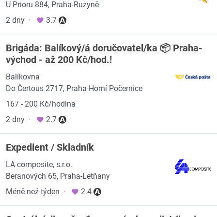
U Prioru 884, Praha-Ruzyně
2 dny
·
3.7
Brigáda: Balíkový/á doručovatel/ka 📦 Praha-
východ - až 200 Kč/hod.!
Balíkovna
Do Čertous 2717, Praha-Horní Počernice
167 - 200 Kč/hodina
2 dny
·
2.7
Expedient / Skladník
LA composite, s.r.o.
Beranových 65, Praha-Letňany
Méně než týden
·
2.4