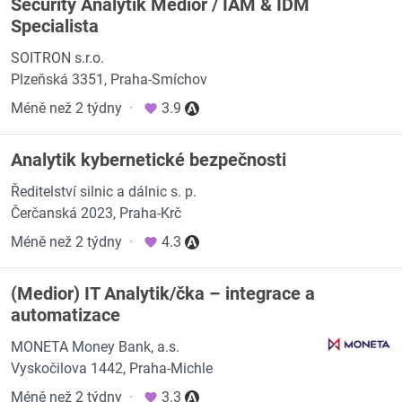
Security Analytik Medior / IAM & IDM
Specialista
SOITRON s.r.o.
Plzeňská 3351, Praha-Smíchov
Méně než 2 týdny
·
3.9
Analytik kybernetické bezpečnosti
Ředitelství silnic a dálnic s. p.
Čerčanská 2023, Praha-Krč
Méně než 2 týdny
·
4.3
(Medior) IT Analytik/čka – integrace a
automatizace
MONETA Money Bank, a.s.
Vyskočilova 1442, Praha-Michle
Méně než 2 týdny
·
3.3