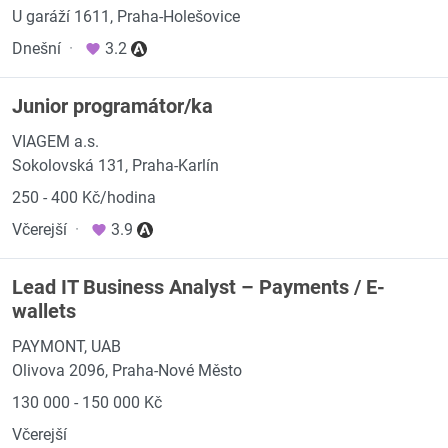
U garáží 1611, Praha-Holešovice
Dnešní
·
3.2
Junior programátor/ka
VIAGEM a.s.
Sokolovská 131, Praha-Karlín
250 - 400 Kč/hodina
Včerejší
·
3.9
Lead IT Business Analyst – Payments / E-
wallets
PAYMONT, UAB
Olivova 2096, Praha-Nové Město
130 000 - 150 000 Kč
Včerejší