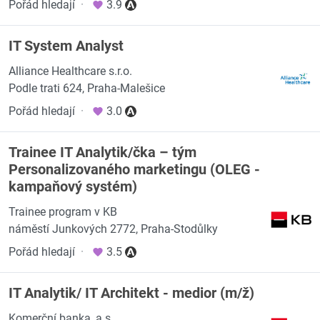
Pořád hledají
·
3.9
IT System Analyst
Alliance Healthcare s.r.o.
Podle trati 624, Praha-Malešice
Pořád hledají
·
3.0
Trainee IT Analytik/čka – tým
Personalizovaného marketingu (OLEG -
kampaňový systém)
Trainee program v KB
náměstí Junkových 2772, Praha-Stodůlky
Pořád hledají
·
3.5
IT Analytik/ IT Architekt - medior (m/ž)
Komerční banka, a.s.