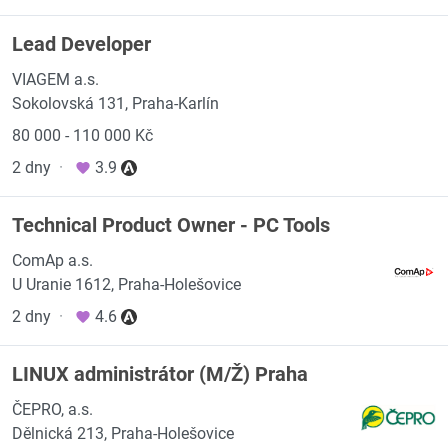
Lead Developer
VIAGEM a.s.
Sokolovská 131, Praha-Karlín
80 000 - 110 000 Kč
2 dny
·
3.9
Technical Product Owner - PC Tools
ComAp a.s.
U Uranie 1612, Praha-Holešovice
2 dny
·
4.6
LINUX administrátor (M/Ž) Praha
ČEPRO, a.s.
Dělnická 213, Praha-Holešovice