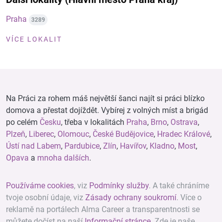
Praha
3289
VÍCE LOKALIT
Na Práci za rohem máš největší šanci najít si práci blízko
domova a přestat dojíždět. Vybírej z volných míst a brigád
po celém
Česku
, třeba v lokalitách
Praha
,
Brno
,
Ostrava
,
Plzeň
,
Liberec
,
Olomouc
,
České Budějovice
,
Hradec Králové
,
Ústí nad Labem
,
Pardubice
,
Zlín
,
Havířov
,
Kladno
,
Most
,
Opava
a
mnoha dalších
.
Používáme cookies
, viz
Podmínky služby
. A také chráníme
tvoje osobní údaje, viz
Zásady ochrany soukromí
. Více o
reklamě na portálech Alma Career a transparentnosti se
můžete dočíst na naší
Informační stránce
. Zde je naše