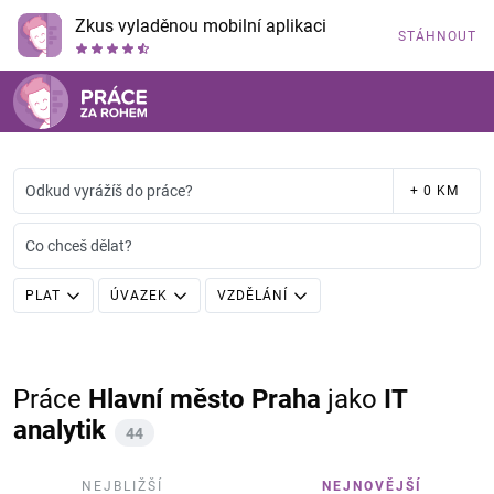
Zkus vyladěnou mobilní aplikaci
STÁHNOUT
Odkud vyrážíš do práce?
+ 0 KM
Co chceš dělat?
PLAT
ÚVAZEK
VZDĚLÁNÍ
Práce
Hlavní město Praha
jako
IT
analytik
44
NEJBLIŽŠÍ
NEJNOVĚJŠÍ