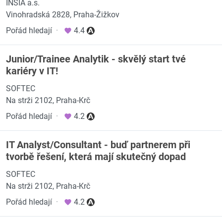
INSIA a.s.
Vinohradská 2828, Praha-Žižkov
Pořád hledají
·
4.4
Junior/Trainee Analytik - skvělý start tvé
kariéry v IT!
SOFTEC
Na strži 2102, Praha-Krč
Pořád hledají
·
4.2
IT Analyst/Consultant - buď partnerem při
tvorbě řešení, která mají skutečný dopad
SOFTEC
Na strži 2102, Praha-Krč
Pořád hledají
·
4.2