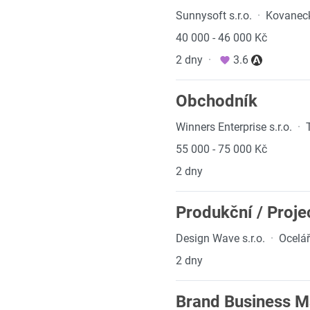
Sunnysoft s.r.o.
·
Kovaneck
40 000 - 46 000 Kč
2 dny
·
3.6
Obchodník
Winners Enterprise s.r.o.
·
55 000 - 75 000 Kč
2 dny
Produkční / Proj
Design Wave s.r.o.
·
Ocelář
2 dny
Brand Business M