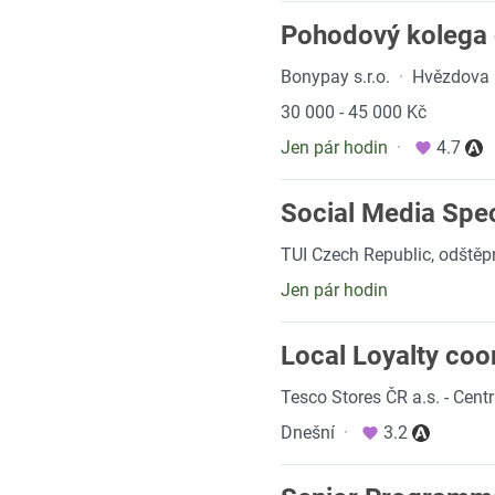
Pohodový kolega 
Bonypay s.r.o.
·
Hvězdova 
30 000 - 45 000 Kč
Jen pár hodin
·
4.7
Social Media Spec
TUI Czech Republic, odště
Jen pár hodin
Local Loyalty coo
Tesco Stores ČR a.s. - Cent
Dnešní
·
3.2