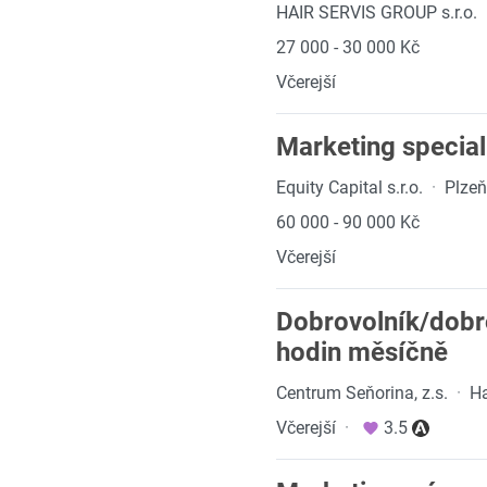
HAIR SERVIS GROUP s.r.o.
27 000 - 30 000 Kč
Včerejší
Marketing specia
Equity Capital s.r.o.
·
Plze
60 000 - 90 000 Kč
Včerejší
Dobrovolník/dobro
hodin měsíčně
Centrum Seňorina, z.s.
·
Ha
Včerejší
·
3.5