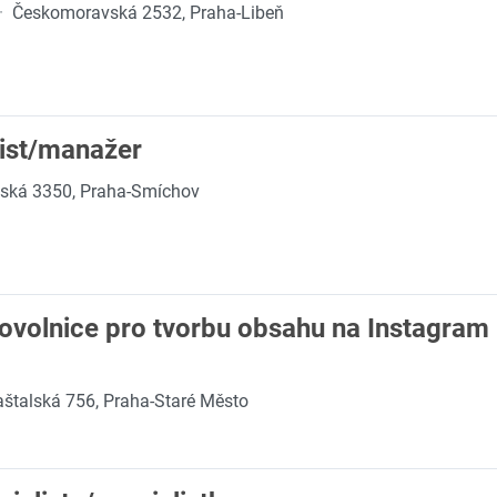
·
Českomoravská 2532, Praha-Libeň
list/manažer
ňská 3350, Praha-Smíchov
volnice pro tvorbu obsahu na Instagram 
štalská 756, Praha-Staré Město