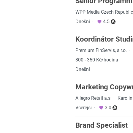
Senior Programma
WPP Media Czech Republic s
Dnešní
·
4.5
Koordinátor Studií
Premium FinServis, s.r.o.
·
300 - 350 Kč/hodina
Dnešní
Marketing Copywr
Allegro Retail a.s.
·
Karolin
Včerejší
·
3.0
Brand Specialist