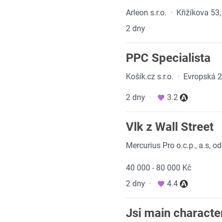
Arleon s.r.o.
·
Křižíkova 53,
2 dny
PPC Specialista
Košík.cz s.r.o.
·
Evropská 2
2 dny
·
3.2
Vlk z Wall Street
Mercurius Pro o.c.p., a.s, 
40 000 - 80 000 Kč
2 dny
·
4.4
Jsi main character