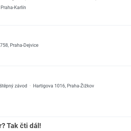
 Praha-Karlín
758, Praha-Dejvice
odštěpný závod
·
Hartigova 1016, Praha-Žižkov
? Tak čti dál!