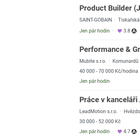
Product Builder (
SAINT-GOBAIN
·
Tiskařská
Jen pár hodin
·
3.8
Performance & Gr
Mubite s.r.o.
·
Komunardů 8
40 000 - 70 000 Kč/hodina
Jen pár hodin
Práce v kanceláři
LeadMotion s.r.o.
·
Hvězdo
30 000 - 52 000 Kč
Jen pár hodin
·
4.7