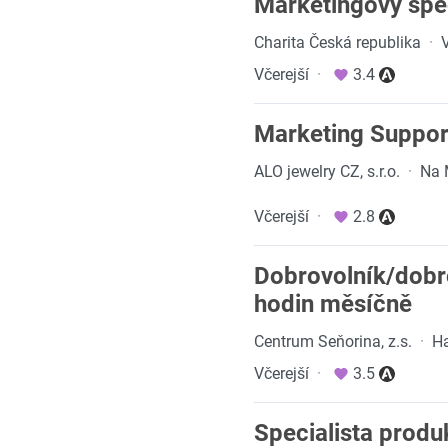
Marketingový spec
Charita Česká republika
·
Včerejší
·
3.4
Marketing Suppor
ALO jewelry CZ, s.r.o.
·
Na 
Včerejší
·
2.8
Dobrovolník/dobr
hodin měsíčně
Centrum Seňorina, z.s.
·
Ha
Včerejší
·
3.5
Specialista prod