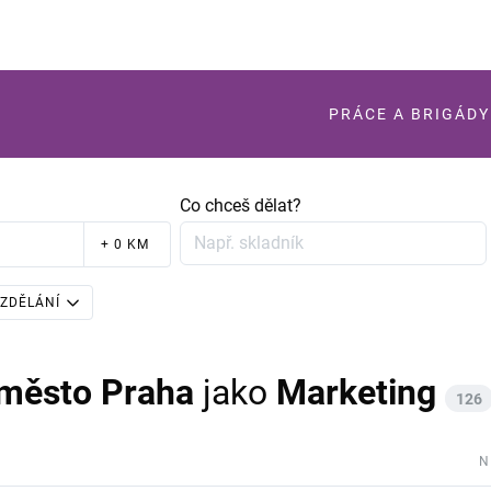
PRÁCE A BRIGÁDY
Co chceš dělat?
+ 0 KM
ZDĚLÁNÍ
 město Praha
jako
Marketing
126
N