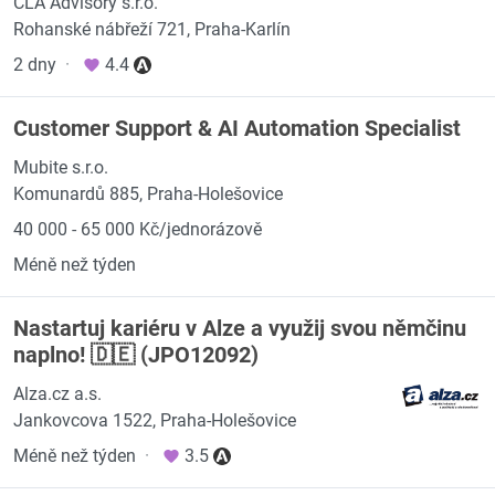
CLA Advisory s.r.o.
Rohanské nábřeží 721, Praha-Karlín
2 dny
·
4.4
Customer Support & AI Automation Specialist
Mubite s.r.o.
Komunardů 885, Praha-Holešovice
40 000 - 65 000 Kč/jednorázově
Méně než týden
Nastartuj kariéru v Alze a využij svou němčinu
naplno! 🇩🇪 (JPO12092)
Alza.cz a.s.
Jankovcova 1522, Praha-Holešovice
Méně než týden
·
3.5