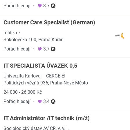
Pořád hledají
·
3.7
Customer Care Specialist (German)
rohlik.cz
Sokolovská 100, Praha-Karlín
Pořád hledají
·
3.7
IT SPECIALISTA ÚVAZEK 0,5
Univerzita Karlova – CERGE-EI
Politických vězňů 936, Praha-Nové Město
24 000 - 26 000 Kč
Pořád hledají
·
3.4
IT Administrátor /IT technik (m/ž)
Sociologický ústav AV ČR, v. v. i.