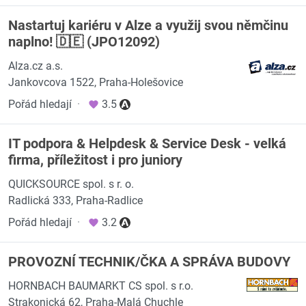
Nastartuj kariéru v Alze a využij svou němčinu
naplno! 🇩🇪 (JPO12092)
Alza.cz a.s.
Jankovcova 1522, Praha-Holešovice
Pořád hledají
·
3.5
IT podpora & Helpdesk & Service Desk - velká
firma, příležitost i pro juniory
QUICKSOURCE spol. s r. o.
Radlická 333, Praha-Radlice
Pořád hledají
·
3.2
PROVOZNÍ TECHNIK/ČKA A SPRÁVA BUDOVY
HORNBACH BAUMARKT CS spol. s r.o.
Strakonická 62, Praha-Malá Chuchle