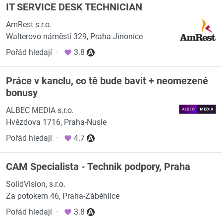
IT SERVICE DESK TECHNICIAN
AmRest s.r.o.
Walterovo náměstí 329, Praha-Jinonice
Pořád hledají
·
3.8
Práce v kanclu, co tě bude bavit + neomezené
bonusy
ALBEC MEDIA s.r.o.
Hvězdova 1716, Praha-Nusle
Pořád hledají
·
4.7
CAM Specialista - Technik podpory, Praha
SolidVision, s.r.o.
Za potokem 46, Praha-Záběhlice
Pořád hledají
·
3.8