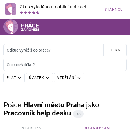
Zkus vyladěnou mobilní aplikaci
STÁHNOUT
Odkud vyrážíš do práce?
+ 0 KM
Co chceš dělat?
PLAT
ÚVAZEK
VZDĚLÁNÍ
Práce
Hlavní město Praha
jako
Pracovník help desku
38
NEJBLIŽŠÍ
NEJNOVĚJŠÍ