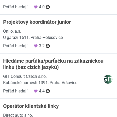
Pořád hledají
·
4.0
Projektový koordinátor junior
Onlio, a.s.
U garáží 1611, Praha-Holešovice
Pořád hledají
·
3.2
Hledáme parťáka/parťačku na zákaznickou
linku (bez cizích jazyků)
GIT Consult Czech s.r.o.
Kubánské náměstí 1391, Praha-Vršovice
Pořád hledají
·
4.4
Operátor klientské linky
Direct auto s.r.o.