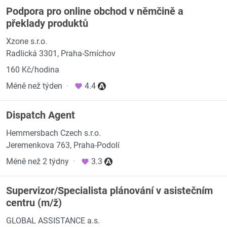
Podpora pro online obchod v němčině a
překlady produktů
Xzone s.r.o.
Radlická 3301, Praha-Smíchov
160 Kč/hodina
Méně než týden
·
4.4
Dispatch Agent
Hemmersbach Czech s.r.o.
Jeremenkova 763, Praha-Podolí
Méně než 2 týdny
·
3.3
Supervizor/Specialista plánování v asistečním
centru (m/ž)
GLOBAL ASSISTANCE a.s.