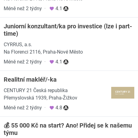
Méně než 2 týdny
·
4.1
Juniorní konzultant/ka pro investice (lze i part-
time)
CYRRUS, a.s.
Na Florenci 2116, Praha-Nové Město
Méně než 2 týdny
·
4.1
Realitní makléř/-ka
CENTURY 21 Česká republika
Přemyslovská 1939, Praha-Žižkov
Méně než 2 týdny
·
4.8
💰 55 000 Kč na start? Ano! Přidej se k našemu
týmu