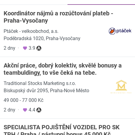
Koordinátor nájmů a rozúčtování plateb -
Praha-Vysočany
Ptáček - velkoobchod, a.s.
Poděbradská 1020, Praha-Vysočany
2 dny
·
3.9
Akční práce, dobrý kolektiv, skvělé bonusy a
teambuldingy, to vše čeká na tebe.
Traditional Stocks Marketing s.r.o.
Biskupský dvůr 2095, Praha-Nové Město
49 000 - 77 000 Kč
2 dny
·
4.4
SPECIALISTA POJIŠTĚNÍ VOZIDEL PRO SK
TRH / Praha / nástupní bonus 45 000 Kč