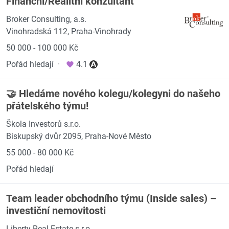
Finanční/Realitní konzultant
Broker Consulting, a.s.
Vinohradská 112, Praha-Vinohrady
50 000 - 100 000 Kč
Pořád hledají
·
4.1
🤝 Hledáme nového kolegu/kolegyni do našeho
přátelského týmu!
Škola Investorů s.r.o.
Biskupský dvůr 2095, Praha-Nové Město
55 000 - 80 000 Kč
Pořád hledají
Team leader obchodního týmu (Inside sales) –
investiční nemovitosti
Liberty Real Estate s.r.o.