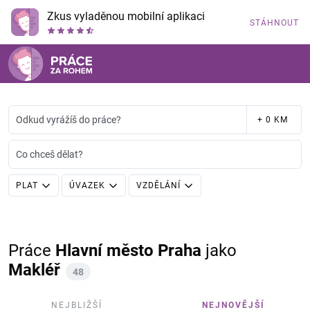
Zkus vyladěnou mobilní aplikaci
STÁHNOUT
Odkud vyrážíš do práce?
+ 0 KM
Co chceš dělat?
PLAT
ÚVAZEK
VZDĚLÁNÍ
Práce
Hlavní město Praha
jako
Makléř
48
NEJBLIŽŠÍ
NEJNOVĚJŠÍ