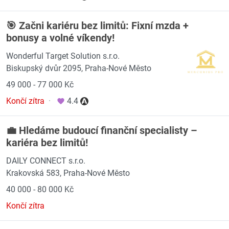
🎯 Začni kariéru bez limitů: Fixní mzda +
bonusy a volné víkendy!
Wonderful Target Solution s.r.o.
Biskupský dvůr 2095, Praha-Nové Město
49 000 - 77 000 Kč
Končí zítra
·
4.4
💼 Hledáme budoucí finanční specialisty –
kariéra bez limitů!
DAILY CONNECT s.r.o.
Krakovská 583, Praha-Nové Město
40 000 - 80 000 Kč
Končí zítra