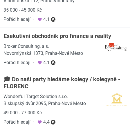
Vinohradská 112, Praha-Vinohrady
35 000 - 45 000 Kč
Pořád hledají
·
4.1
Exekutivní obchodník pro finance a reality
Broker Consulting, a.s.
Novomlýnská 1373, Praha-Nové Město
Pořád hledají
·
4.1
🎓 Do naší party hledáme kolegy / kolegyně -
FLORENC
Wonderful Target Solution s.r.o.
Biskupský dvůr 2095, Praha-Nové Město
49 000 - 77 000 Kč
Pořád hledají
·
4.4