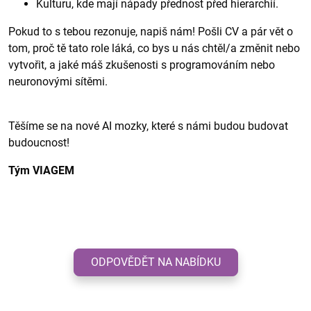
Kulturu, kde mají nápady přednost před hierarchií.
Pokud to s tebou rezonuje, napiš nám! Pošli CV a pár vět o
tom, proč tě tato role láká, co bys u nás chtěl/a změnit nebo
vytvořit, a jaké máš zkušenosti s programováním nebo
neuronovými sítěmi.
Těšíme se na nové AI mozky, které s námi budou budovat
budoucnost!
Tým VIAGEM
ODPOVĚDĚT NA NABÍDKU