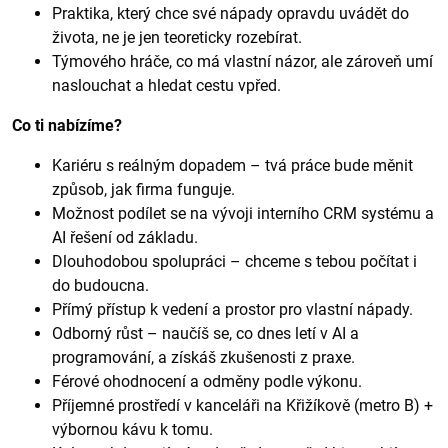
Praktika, který chce své nápady opravdu uvádět do
života, ne je jen teoreticky rozebírat.
Týmového hráče, co má vlastní názor, ale zároveň umí
naslouchat a hledat cestu vpřed.
Co ti nabízíme?
Kariéru s reálným dopadem – tvá práce bude měnit
způsob, jak firma funguje.
Možnost podílet se na vývoji interního CRM systému a
AI řešení od základu.
Dlouhodobou spolupráci – chceme s tebou počítat i
do budoucna.
Přímý přístup k vedení a prostor pro vlastní nápady.
Odborný růst – naučíš se, co dnes letí v AI a
programování, a získáš zkušenosti z praxe.
Férové ohodnocení a odměny podle výkonu.
Příjemné prostředí v kanceláři na Křižíkově (metro B) +
výbornou kávu k tomu.