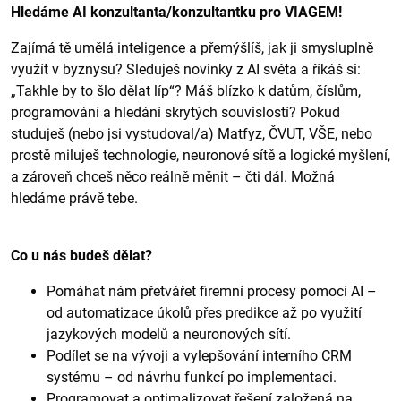
Hledáme AI konzultanta/konzultantku pro VIAGEM!
Zajímá tě umělá inteligence a přemýšlíš, jak ji smysluplně
využít v byznysu? Sleduješ novinky z AI světa a říkáš si:
„Takhle by to šlo dělat líp“? Máš blízko k datům, číslům,
programování a hledání skrytých souvislostí? Pokud
studuješ (nebo jsi vystudoval/a) Matfyz, ČVUT, VŠE, nebo
prostě miluješ technologie, neuronové sítě a logické myšlení,
a zároveň chceš něco reálně měnit – čti dál. Možná
hledáme právě tebe.
Co u nás budeš dělat?
Pomáhat nám přetvářet firemní procesy pomocí AI –
od automatizace úkolů přes predikce až po využití
jazykových modelů a neuronových sítí.
Podílet se na vývoji a vylepšování interního CRM
systému – od návrhu funkcí po implementaci.
Programovat a optimalizovat řešení založená na