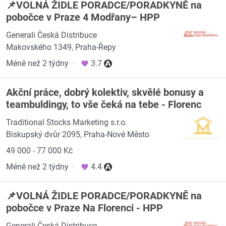
📌VOLNÁ ŽIDLE PORADCE/PORADKYNĚ na
pobočce v Praze 4 Modřany– HPP
Generali Česká Distribuce
Makovského 1349, Praha-Řepy
Méně než 2 týdny
·
3.7
Akční práce, dobrý kolektiv, skvělé bonusy a
teambuldingy, to vše čeká na tebe - Florenc
Traditional Stocks Marketing s.r.o.
Biskupský dvůr 2095, Praha-Nové Město
49 000 - 77 000 Kč
Méně než 2 týdny
·
4.4
📌VOLNÁ ŽIDLE PORADCE/PORADKYNĚ na
pobočce v Praze Na Florenci - HPP
Generali Česká Distribuce