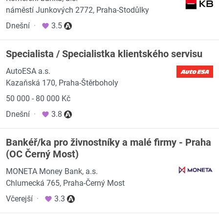
náměstí Junkových 2772, Praha-Stodůlky
Dnešní
·
3.5
Specialista / Specialistka klientského servisu
AutoESA a.s.
Kazaňská 170, Praha-Štěrboholy
50 000 - 80 000 Kč
Dnešní
·
3.8
Bankéř/ka pro živnostníky a malé firmy - Praha
(OC Černý Most)
MONETA Money Bank, a.s.
Chlumecká 765, Praha-Černý Most
Včerejší
·
3.3