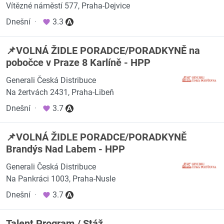
Vítězné náměstí 577, Praha-Dejvice
Dnešní
·
3.3
📌VOLNÁ ŽIDLE PORADCE/PORADKYNĚ na
pobočce v Praze 8 Karlíně - HPP
Generali Česká Distribuce
Na žertvách 2431, Praha-Libeň
Dnešní
·
3.7
📌VOLNÁ ŽIDLE PORADCE/PORADKYNĚ
Brandýs Nad Labem - HPP
Generali Česká Distribuce
Na Pankráci 1003, Praha-Nusle
Dnešní
·
3.7
Talent Program / Stáž