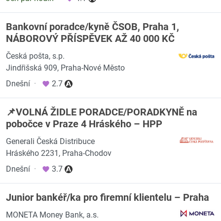
Bankovní poradce/kyně ČSOB, Praha 1,
NÁBOROVÝ PŘÍSPĚVEK AŽ 40 000 KČ
Česká pošta, s.p.
Jindřišská 909, Praha-Nové Město
Dnešní
·
2.7
📌VOLNÁ ŽIDLE PORADCE/PORADKYNĚ na
pobočce v Praze 4 Hráského – HPP
Generali Česká Distribuce
Hráského 2231, Praha-Chodov
Dnešní
·
3.7
Junior bankéř/ka pro firemní klientelu – Praha
MONETA Money Bank, a.s.