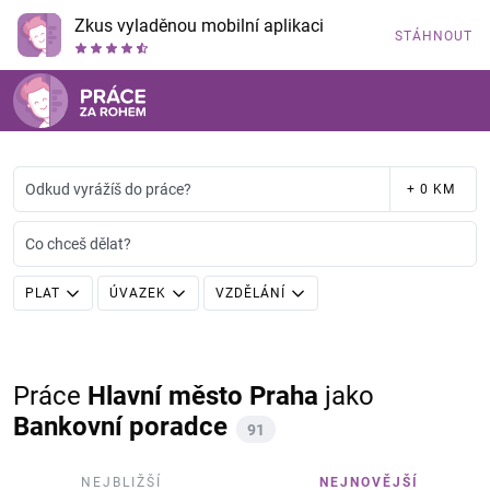
Zkus vyladěnou mobilní aplikaci
STÁHNOUT
Odkud vyrážíš do práce?
+ 0 KM
Co chceš dělat?
PLAT
ÚVAZEK
VZDĚLÁNÍ
Práce
Hlavní město Praha
jako
Bankovní poradce
91
NEJBLIŽŠÍ
NEJNOVĚJŠÍ