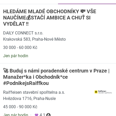
HLEDÁME MLADÉ OBCHODNÍKY 💸 VŠE
NAUČÍME💰STAČÍ AMBICE A CHUŤ SI
VYDĚLAT !!
DAILY CONNECT s.r.o.
Krakovská 583, Praha-Nové Město
30 000 - 60 000 Kč
Jen pár hodin
🚀 Buduj s námi poradenské centrum v Praze |
Manažer*ka i Obchodník*ce
#PodnikejsRaiffkou
Raiffeisen stavební spořitelna a.s.
Hvězdova 1716, Praha-Nusle
45 000 - 90 000 Kč
Jen pár hodin
·
4.1