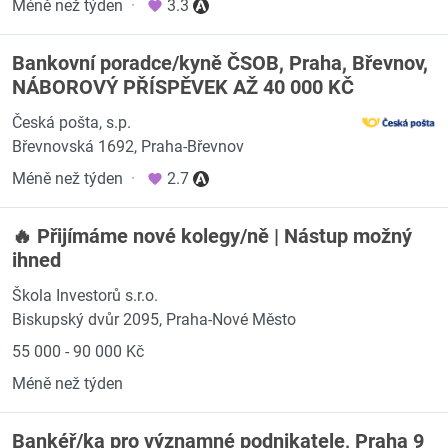
Méně než týden
·
3.3
Bankovní poradce/kyně ČSOB, Praha, Břevnov,
NÁBOROVÝ PŘÍSPĚVEK AŽ 40 000 KČ
Česká pošta, s.p.
Břevnovská 1692, Praha-Břevnov
Méně než týden
·
2.7
🔥 Přijímáme nové kolegy/ně | Nástup možný
ihned
Škola Investorů s.r.o.
Biskupský dvůr 2095, Praha-Nové Město
55 000 - 90 000 Kč
Méně než týden
Bankéř/ka pro významné podnikatele, Praha 9