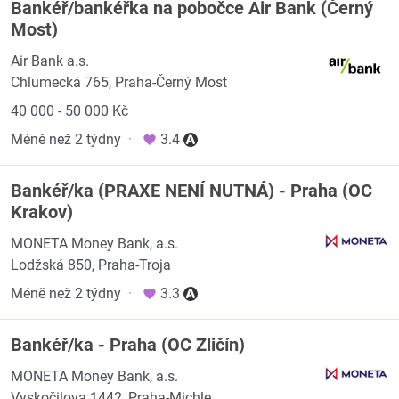
Bankéř/bankéřka na pobočce Air Bank (Černý
Most)
Air Bank a.s.
Chlumecká 765, Praha-Černý Most
40 000 - 50 000 Kč
Méně než 2 týdny
·
3.4
Bankéř/ka (PRAXE NENÍ NUTNÁ) - Praha (OC
Krakov)
MONETA Money Bank, a.s.
Lodžská 850, Praha-Troja
Méně než 2 týdny
·
3.3
Bankéř/ka - Praha (OC Zličín)
MONETA Money Bank, a.s.
Vyskočilova 1442, Praha-Michle