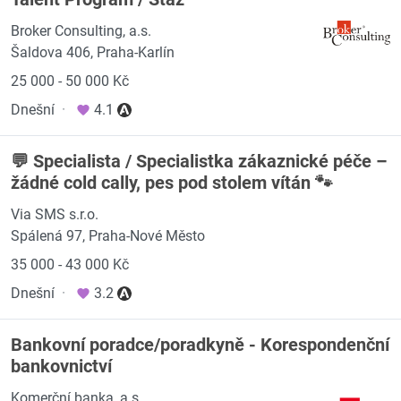
Broker Consulting, a.s.
Šaldova 406, Praha-Karlín
25 000 - 50 000 Kč
Dnešní
·
4.1
💬 Specialista / Specialistka zákaznické péče –
žádné cold cally, pes pod stolem vítán 🐾
Via SMS s.r.o.
Spálená 97, Praha-Nové Město
35 000 - 43 000 Kč
Dnešní
·
3.2
Bankovní poradce/poradkyně - Korespondenční
bankovnictví
Komerční banka, a.s.