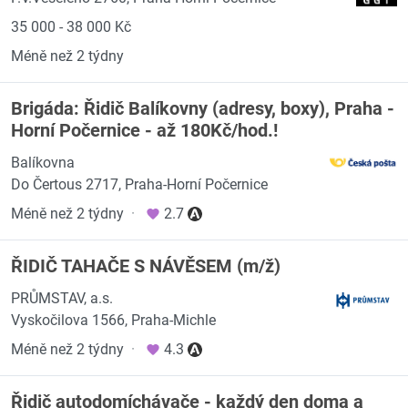
35 000 - 38 000 Kč
Méně než 2 týdny
Brigáda: Řidič Balíkovny (adresy, boxy), Praha -
Horní Počernice - až 180Kč/hod.!
Balíkovna
Do Čertous 2717, Praha-Horní Počernice
Méně než 2 týdny
·
2.7
ŘIDIČ TAHAČE S NÁVĚSEM (m/ž)
PRŮMSTAV, a.s.
Vyskočilova 1566, Praha-Michle
Méně než 2 týdny
·
4.3
Řidič autodomíchávače - každý den doma a