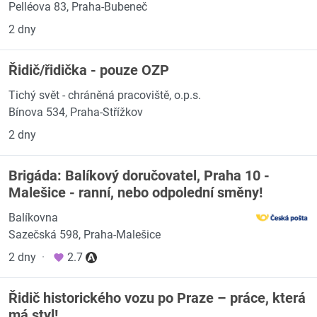
Pelléova 83, Praha-Bubeneč
2 dny
Řidič/řidička - pouze OZP
Tichý svět - chráněná pracoviště, o.p.s.
Bínova 534, Praha-Střížkov
2 dny
Brigáda: Balíkový doručovatel, Praha 10 -
Malešice - ranní, nebo odpolední směny!
Balíkovna
Sazečská 598, Praha-Malešice
2 dny
·
2.7
Řidič historického vozu po Praze – práce, která
má styl!