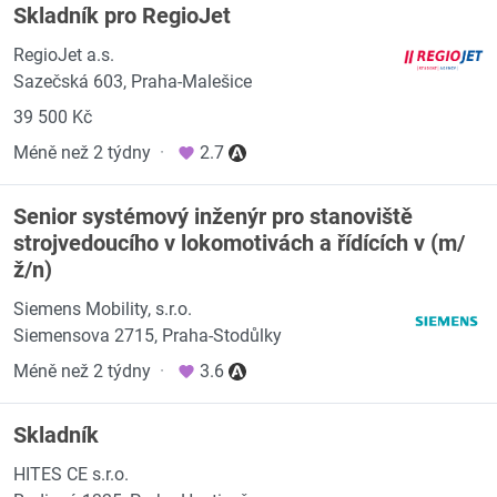
Skladník pro RegioJet
RegioJet a.s.
Sazečská 603, Praha-Malešice
39 500 Kč
Méně než 2 týdny
·
2.7
Senior systémový inženýr pro stanoviště
strojvedoucího v lokomotivách a řídících v (m/
ž/n)
Siemens Mobility, s.r.o.
Siemensova 2715, Praha-Stodůlky
Méně než 2 týdny
·
3.6
Skladník
HITES CE s.r.o.