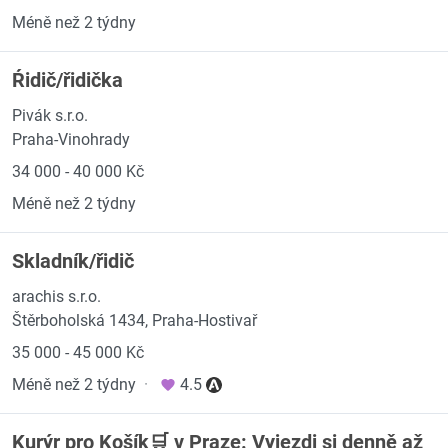
Méně než 2 týdny
Ŕidič/řidička
Pivák s.r.o.
Praha-Vinohrady
34 000 - 40 000 Kč
Méně než 2 týdny
Skladník/řidič
arachis s.r.o.
Štěrboholská 1434, Praha-Hostivař
35 000 - 45 000 Kč
Méně než 2 týdny
·
4.5
Kurýr pro Košík🛒 v Praze: Vyjezdi si denně až