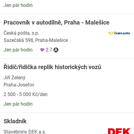
Jen pár hodin
Pracovník v autodílně, Praha - Malešice
Česká pošta, s.p.
Sazečská 598, Praha-Malešice
Jen pár hodin
·
2.7
Řidič/řidička replik historických vozů
Jiří Zelený
Praha-Josefov
2 500 - 5 000 Kč/den
Jen pár hodin
Skladník
Stavebniny DEK a.s.