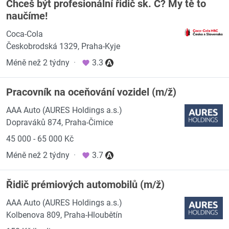
Chceš být profesionální řidič sk. C? My tě to
naučíme!
Coca-Cola
Českobrodská 1329, Praha-Kyje
Méně než 2 týdny
·
3.3
Pracovník na oceňování vozidel (m/ž)
AAA Auto (AURES Holdings a.s.)
Dopraváků 874, Praha-Čimice
45 000 - 65 000 Kč
Méně než 2 týdny
·
3.7
Řidič prémiových automobilů (m/ž)
AAA Auto (AURES Holdings a.s.)
Kolbenova 809, Praha-Hloubětín