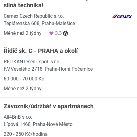
silná technika!
Cemex Czech Republic s.r.o.
Teplárenská 608, Praha-Malešice
Méně než 2 týdny
·
3.3
Řidič sk. C - PRAHA a okolí
PELIKÁN-lešení, spol. s r.o.
F.V.Veselého 2718, Praha-Horní Počernice
60 000 - 70 000 Kč
Méně než 2 týdny
Závozník/údržbář v apartmánech
All4BnB s.r.o.
Lípová 1468, Praha-Nové Město
220 - 250 Kč/hodina