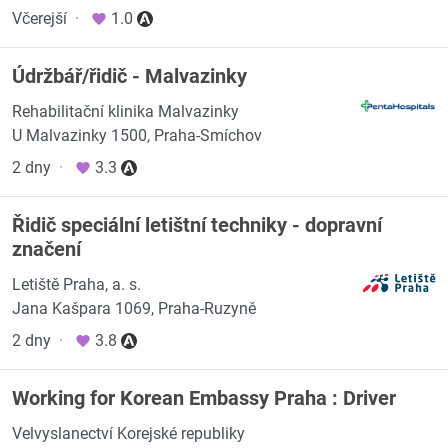
Včerejší
·
1.0
Údržbář/řidič - Malvazinky
Rehabilitační klinika Malvazinky
U Malvazinky 1500, Praha-Smíchov
2 dny
·
3.3
Řidič speciální letištní techniky - dopravní
značení
Letiště Praha, a. s.
Jana Kašpara 1069, Praha-Ruzyně
2 dny
·
3.8
Working for Korean Embassy Praha : Driver
Velvyslanectví Korejské republiky