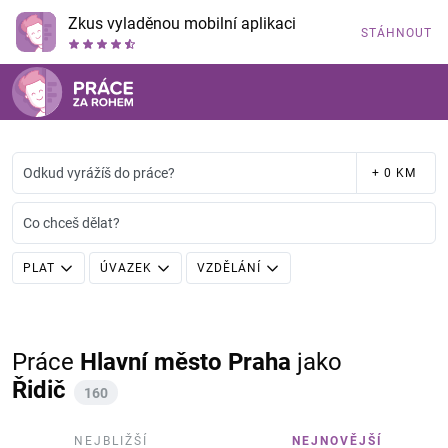
Zkus vyladěnou mobilní aplikaci
STÁHNOUT
Odkud vyrážíš do práce?
+ 0 KM
Co chceš dělat?
PLAT
ÚVAZEK
VZDĚLÁNÍ
Práce
Hlavní město Praha
jako
Řidič
160
NEJBLIŽŠÍ
NEJNOVĚJŠÍ