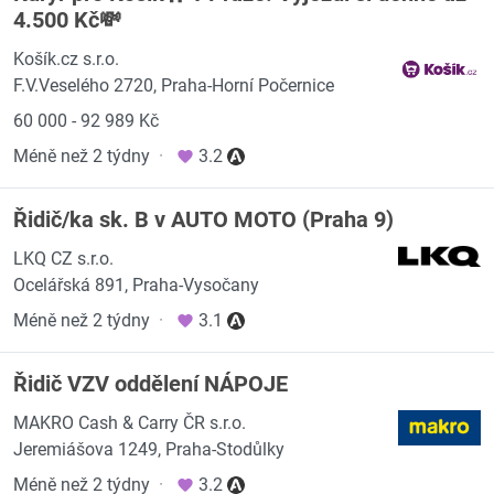
4.500 Kč💸
Košík.cz s.r.o.
F.V.Veselého 2720, Praha-Horní Počernice
60 000 - 92 989 Kč
Méně než 2 týdny
·
3.2
Řidič/ka sk. B v AUTO MOTO (Praha 9)
LKQ CZ s.r.o.
Ocelářská 891, Praha-Vysočany
Méně než 2 týdny
·
3.1
Řidič VZV oddělení NÁPOJE
MAKRO Cash & Carry ČR s.r.o.
Jeremiášova 1249, Praha-Stodůlky
Méně než 2 týdny
·
3.2