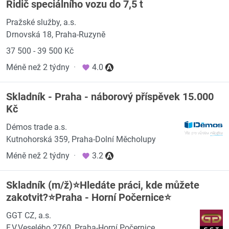
Řidič speciálního vozu do 7,5 t
Pražské služby, a.s.
Drnovská 18, Praha-Ruzyně
37 500 - 39 500 Kč
Méně než 2 týdny
·
4.0
Skladník - Praha - náborový příspěvek 15.000
Kč
Démos trade a.s.
Kutnohorská 359, Praha-Dolní Měcholupy
Méně než 2 týdny
·
3.2
Skladník (m/ž)⭐️Hledáte práci, kde můžete
zakotvit?⭐️Praha - Horní Počernice⭐️
GGT CZ, a.s.
F.V.Veselého 2760, Praha-Horní Počernice