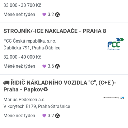
33 000 - 33 700 Kč
Méně než týden
·
3.2
STROJNÍK/-ICE NAKLADAČE - PRAHA 8
FCC Česká republika, s.r.o.
Ďáblická 791, Praha-Ďáblice
32 000 - 40 000 Kč
Méně než týden
·
3.6
🚛 ŘIDIČ NÁKLADNÍHO VOZIDLA "C", (C+E )-
Praha - Papkov♻️
Marius Pedersen a.s.
V korytech E179, Praha-Strašnice
Méně než týden
·
3.2