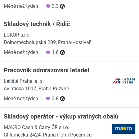
Méně než týden
·
3.3
Skladový technik / Řidič
LUKOR s.r.o.
Dolnoměcholupská 209, Praha-Hostivař
Méně než týden
·
1.6
Pracovník odmrazování letadel
Letiště Praha, a. s.
Aviatická 1017, Praha-Ruzyně
Méně než týden
·
3.8
Skladový operátor - výkup vratných obalů
MAKRO Cash & Carry ČR s.r.o.
Chlumecká 2424, Praha-Horní Počernice