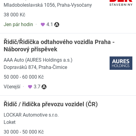
Mladoboleslavská 1056, Praha-Vysočany
38 000 Kč
Jen pár hodin
·
4.1
Řidič/Řidička odtahového vozidla Praha -
Náborový příspěvek
AAA Auto (AURES Holdings a.s.)
Dopraváků 874, Praha-Čimice
50 000 - 60 000 Kč
Včerejší
·
3.7
Řidič / řidička převozu vozidel (ČR)
LOCKAR Automotive s.r.o.
Loket
30 000 - 50 000 Kč