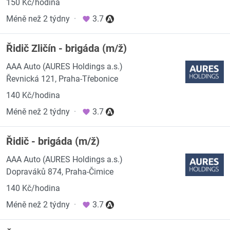
150 Kč/hodina
Méně než 2 týdny
·
3.7
Řidič Zličín - brigáda (m/ž)
AAA Auto (AURES Holdings a.s.)
Řevnická 121, Praha-Třebonice
140 Kč/hodina
Méně než 2 týdny
·
3.7
Řidič - brigáda (m/ž)
AAA Auto (AURES Holdings a.s.)
Dopraváků 874, Praha-Čimice
140 Kč/hodina
Méně než 2 týdny
·
3.7