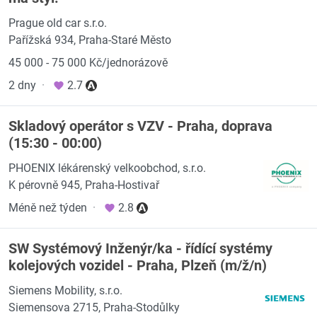
Prague old car s.r.o.
Pařížská 934, Praha-Staré Město
45 000 - 75 000 Kč/jednorázově
2 dny
·
2.7
Skladový operátor s VZV - Praha, doprava
(15:30 - 00:00)
PHOENIX lékárenský velkoobchod, s.r.o.
K pérovně 945, Praha-Hostivař
Méně než týden
·
2.8
SW Systémový Inženýr/ka - řídící systémy
kolejových vozidel - Praha, Plzeň (m/ž/n)
Siemens Mobility, s.r.o.
Siemensova 2715, Praha-Stodůlky