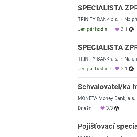
SPECIALISTA ZP
TRINITY BANK a.s.
·
Na př
Jen pár hodin
·
3.1
SPECIALISTA ZP
TRINITY BANK a.s.
·
Na př
Jen pár hodin
·
3.1
Schvalovatel/ka h
MONETA Money Bank, a.s.
Dnešní
·
3.3
Pojišťovací speci