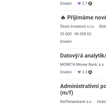
Dnešní
·
2.7
🔥 Přijímáme nov
Škola Investorů s.r.o.
·
Bis
55 000 - 90 000 Kč
Dnešní
Datový/á analytik
MONETA Money Bank, a.s.
Dnešní
·
3.3
Administrativní 
(m/f)
Raiffeisenbank a.s.
·
Hvěz