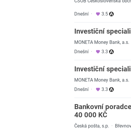
ČSOB Československá obcho
Dnešní
·
3.5
Investiční special
MONETA Money Bank, a.s.
Dnešní
·
3.3
Investiční special
MONETA Money Bank, a.s.
Dnešní
·
3.3
Bankovní poradc
40 000 KČ
Česká pošta, s.p.
·
Břevnov