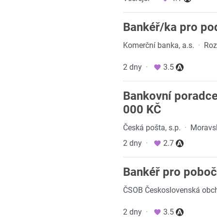
Bankéř/ka pro pod
Komerční banka, a.s.
·
Roz
2 dny
·
3.5
Bankovní poradc
000 KČ
Česká pošta, s.p.
·
Moravsk
2 dny
·
2.7
Bankéř pro pobočk
ČSOB Československá obcho
2 dny
·
3.5