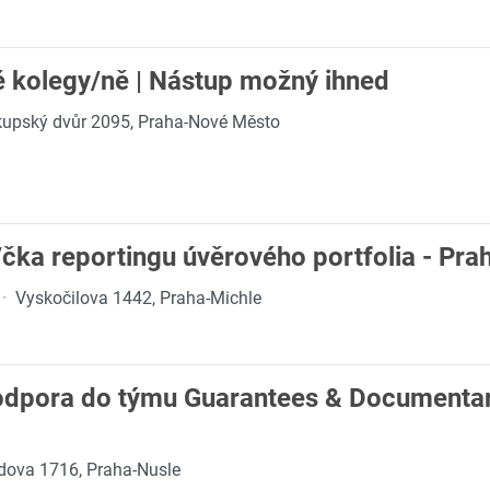
é kolegy/ně | Nástup možný ihned
kupský dvůr 2095, Praha-Nové Město
/čka reportingu úvěrového portfolia - Pra
·
Vyskočilova 1442, Praha-Michle
podpora do týmu Guarantees & Documentar
dova 1716, Praha-Nusle