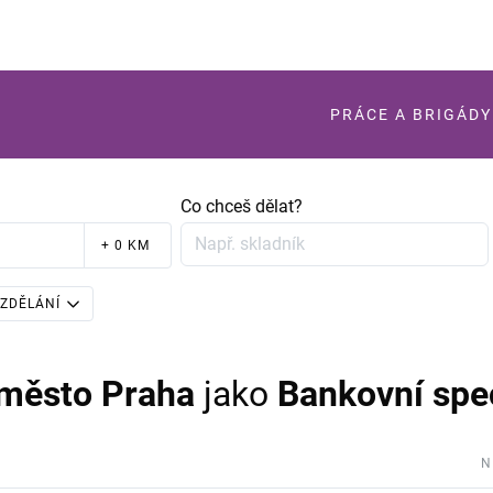
PRÁCE A BRIGÁDY
Co chceš dělat?
+ 0 KM
ZDĚLÁNÍ
 město Praha
jako
Bankovní spec
N