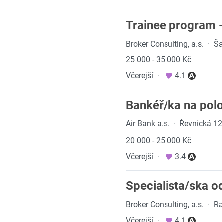
Trainee program -
Broker Consulting, a.s.
·
Ša
25 000 - 35 000 Kč
Včerejší
·
4.1
Bankéř/ka na polo
Air Bank a.s.
·
Řevnická 12
20 000 - 25 000 Kč
Včerejší
·
3.4
Specialista/ska od
Broker Consulting, a.s.
·
Ra
Včerejší
·
4.1