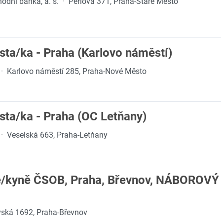
dní banka, a. s.
·
Perlová 371, Praha-Staré Město
ista/ka - Praha (Karlovo náměstí)
·
Karlovo náměstí 285, Praha-Nové Město
ista/ka - Praha (OC Letňany)
·
Veselská 663, Praha-Letňany
e/kyně ČSOB, Praha, Břevnov, NÁBOROV
ská 1692, Praha-Břevnov