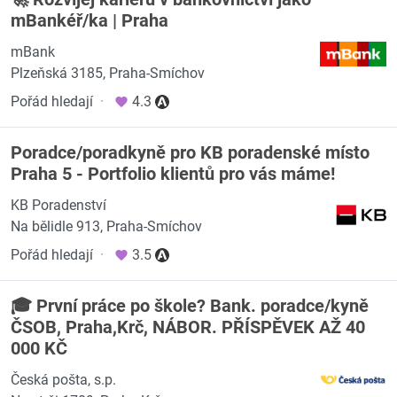
mBankéř/ka | Praha
mBank
Plzeňská 3185, Praha-Smíchov
Pořád hledají
·
4.3
Poradce/poradkyně pro KB poradenské místo
Praha 5 - Portfolio klientů pro vás máme!
KB Poradenství
Na bělidle 913, Praha-Smíchov
Pořád hledají
·
3.5
🎓 První práce po škole? Bank. poradce/kyně
ČSOB, Praha,Krč, NÁBOR. PŘÍSPĚVEK AŽ 40
000 KČ
Česká pošta, s.p.