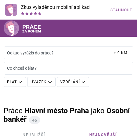
Zkus vyladěnou mobilní aplikaci
STÁHNOUT
Odkud vyrážíš do práce?
+ 0 KM
Co chceš dělat?
PLAT
ÚVAZEK
VZDĚLÁNÍ
Práce
Hlavní město Praha
jako
Osobní
bankéř
46
NEJBLIŽŠÍ
NEJNOVĚJŠÍ