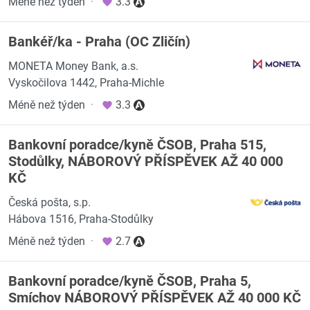
Méně než týden
·
3.3
Bankéř/ka - Praha (OC Zličín)
MONETA Money Bank, a.s.
Vyskočilova 1442, Praha-Michle
Méně než týden
·
3.3
Bankovní poradce/kyně ČSOB, Praha 515,
Stodůlky, NÁBOROVÝ PŘÍSPĚVEK AŽ 40 000
KČ
Česká pošta, s.p.
Hábova 1516, Praha-Stodůlky
Méně než týden
·
2.7
Bankovní poradce/kyně ČSOB, Praha 5,
Smíchov NÁBOROVÝ PŘÍSPĚVEK AŽ 40 000 KČ