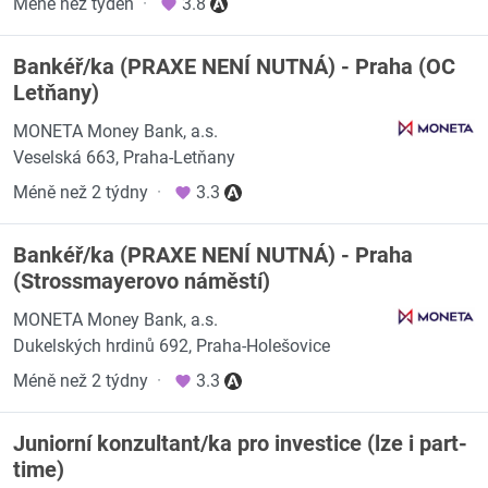
Méně než týden
·
3.8
Bankéř/ka (PRAXE NENÍ NUTNÁ) - Praha (OC
Letňany)
MONETA Money Bank, a.s.
Veselská 663, Praha-Letňany
Méně než 2 týdny
·
3.3
Bankéř/ka (PRAXE NENÍ NUTNÁ) - Praha
(Strossmayerovo náměstí)
MONETA Money Bank, a.s.
Dukelských hrdinů 692, Praha-Holešovice
Méně než 2 týdny
·
3.3
Juniorní konzultant/ka pro investice (lze i part-
time)