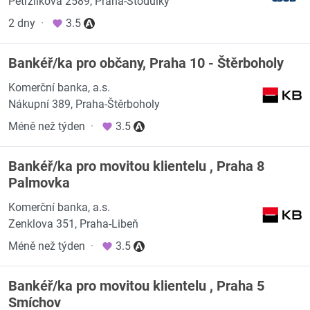
Petržílkova 2589, Praha-Stodůlky
2 dny
·
3.5
Bankéř/ka pro občany, Praha 10 - Štěrboholy
Komerční banka, a.s.
Nákupní 389, Praha-Štěrboholy
Méně než týden
·
3.5
Bankéř/ka pro movitou klientelu , Praha 8
Palmovka
Komerční banka, a.s.
Zenklova 351, Praha-Libeň
Méně než týden
·
3.5
Bankéř/ka pro movitou klientelu , Praha 5
Smíchov