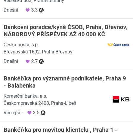
Veselská 663, Praha-Letňany
Dnešní
·
3.3
Bankovní poradce/kyně ČSOB, Praha, Břevnov,
NÁBOROVÝ PŘÍSPĚVEK AŽ 40 000 KČ
Česká pošta, s.p.
Břevnovská 1692, Praha-Břevnov
Dnešní
·
2.7
Bankéř/ka pro významné podnikatele, Praha 9
- Balabenka
Komerční banka, a.s.
Českomoravská 2408, Praha-Libeň
Včerejší
·
3.5
Bankéř/ka pro movitou klientelu , Praha 1 -