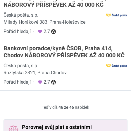
NÁBOROVÝ PŘÍSPĚVEK AŽ 40 000 KČ
Česká pošta, s.p.
Milady Horákové 383, Praha-Holešovice
Pořád hledají
·
2.7
Bankovní poradce/kyně ČSOB, Praha 414,
Chodov NÁBOROVÝ PŘÍSPĚVEK AŽ 40 000 KČ
Česká pošta, s.p.
Roztylská 2321, Praha-Chodov
Pořád hledají
·
2.7
Teď vidíš
46 ze 46
nabídek
Porovnej svůj plat s ostatními