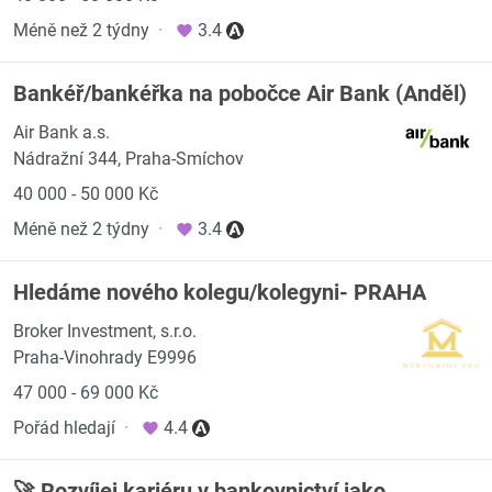
Méně než 2 týdny
·
3.4
Bankéř/bankéřka na pobočce Air Bank (Anděl)
Air Bank a.s.
Nádražní 344, Praha-Smíchov
40 000 - 50 000 Kč
Méně než 2 týdny
·
3.4
Hledáme nového kolegu/kolegyni- PRAHA
Broker Investment, s.r.o.
Praha-Vinohrady E9996
47 000 - 69 000 Kč
Pořád hledají
·
4.4
🚀 Rozvíjej kariéru v bankovnictví jako