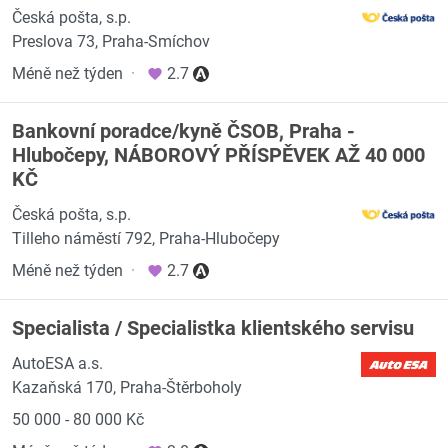
Česká pošta, s.p.
Preslova 73, Praha-Smíchov
Méně než týden
·
2.7
Bankovní poradce/kyně ČSOB, Praha -
Hlubočepy, NÁBOROVÝ PŘÍSPĚVEK AŽ 40 000
KČ
Česká pošta, s.p.
Tilleho náměstí 792, Praha-Hlubočepy
Méně než týden
·
2.7
Specialista / Specialistka klientského servisu
AutoESA a.s.
Kazaňská 170, Praha-Štěrboholy
50 000 - 80 000 Kč