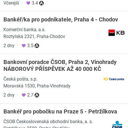
Včerejší
·
3.4
Bankéř/ka pro podnikatele, Praha 4 - Chodov
Komerční banka, a.s.
Roztylská 2321, Praha-Chodov
2 dny
·
3.5
Bankovní poradce ČSOB, Praha 2, Vinohrady
NÁBOROVÝ PŘÍSPĚVEK AŽ 40 000 KČ
Česká pošta, s.p.
Moravská 1530, Praha-Vinohrady
2 dny
·
2.7
Bankéř pro pobočku na Praze 5 - Petržílkova
ČSOB Československá obchodní banka, a. s.