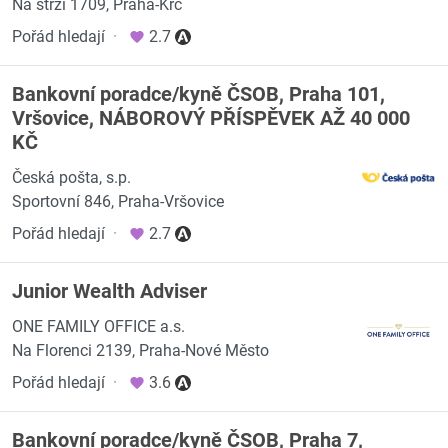
Na strži 1709, Praha-Krč
Pořád hledají
·
2.7
Bankovní poradce/kyně ČSOB, Praha 101,
Vršovice, NÁBOROVÝ PŘÍSPĚVEK AŽ 40 000
KČ
Česká pošta, s.p.
Sportovní 846, Praha-Vršovice
Pořád hledají
·
2.7
Junior Wealth Adviser
ONE FAMILY OFFICE a.s.
Na Florenci 2139, Praha-Nové Město
Pořád hledají
·
3.6
Bankovní poradce/kyně ČSOB, Praha 7,