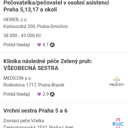
Pečovatelka/pečovatel v osobní asistenci
Praha 5,13,17 a okolí
HEWER, z.s.
Kartouzská 200, Praha-Smíchov
38 000 - 43 000 Kč
Pořád hledají
·
4.1
Klinika následné péče Zelený pruh:
VŠEOBECNÁ SESTRA
MEDICON a.s.
Roškotova 1717, Praha-Braník
Pořád hledají
·
2.9
Vrchní sestra Praha 5 a 6
Domácí péče Včelka
Českomoravská 2532, Praha-Libeň