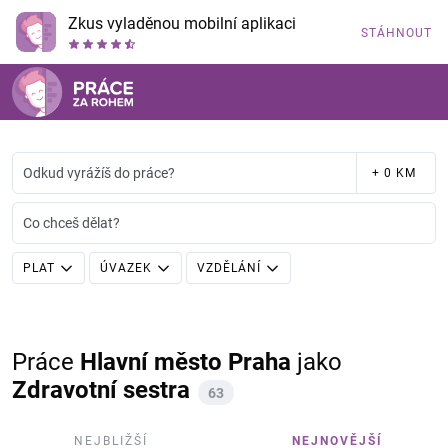
Zkus vyladěnou mobilní aplikaci
STÁHNOUT
Odkud vyrážíš do práce?
+ 0 KM
Co chceš dělat?
PLAT
ÚVAZEK
VZDĚLÁNÍ
Práce
Hlavní město Praha
jako
Zdravotní sestra
63
NEJBLIŽŠÍ
NEJNOVĚJŠÍ