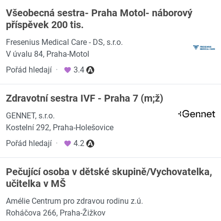
Všeobecná sestra- Praha Motol- náborový
příspěvek 200 tis.
Fresenius Medical Care - DS, s.r.o.
V úvalu 84, Praha-Motol
Pořád hledají
·
3.4
Zdravotní sestra IVF - Praha 7 (m;ž)
GENNET, s.r.o.
Kostelní 292, Praha-Holešovice
Pořád hledají
·
4.2
Pečující osoba v dětské skupině/Vychovatelka,
učitelka v MŠ
Amélie Centrum pro zdravou rodinu z.ú.
Roháčova 266, Praha-Žižkov