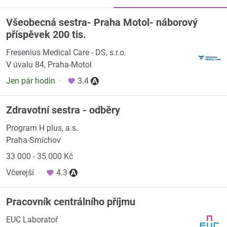
Všeobecná sestra- Praha Motol- náborový
příspěvek 200 tis.
Fresenius Medical Care - DS, s.r.o.
V úvalu 84, Praha-Motol
Jen pár hodin
·
3.4
Zdravotní sestra - odběry
Program H plus, a.s.
Praha-Smíchov
33 000 - 35 000 Kč
Včerejší
·
4.3
Pracovník centrálního příjmu
EUC Laboratoř