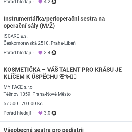
Pořád hledají
·
4.2
Instrumentářka/perioperační sestra na
operační sály (M/Ž)
ISCARE a.s.
Českomoravská 2510, Praha-Libeň
Pořád hledají
·
3.4
KOSMETIČKA – VÁŠ TALENT PRO KRÁSU JE
KLÍČEM K ÚSPĚCHU 🌸✨💆‍♀️
MY FACE s.r.o.
Těšnov 1059, Praha-Nové Město
57 500 - 70 000 Kč
Pořád hledají
·
3.0
Všeobecná sestra pro pediatrii