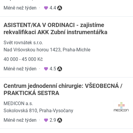
Méně než týden
·
4.4
ASISTENT/KA V ORDINACI - zajistíme
rekvalifikaci AKK Zubní instrumentářka
Svět rovnátek s.r.o.
Nad Vršovskou horou 1423, Praha-Michle
40 000 - 45 000 Kč
Méně než týden
·
4.5
Centrum jednodenní chirurgie: VŠEOBECNÁ /
PRAKTICKÁ SESTRA
MEDICON a.s.
Sokolovská 810, Praha-Vysočany
Méně než týden
·
2.9