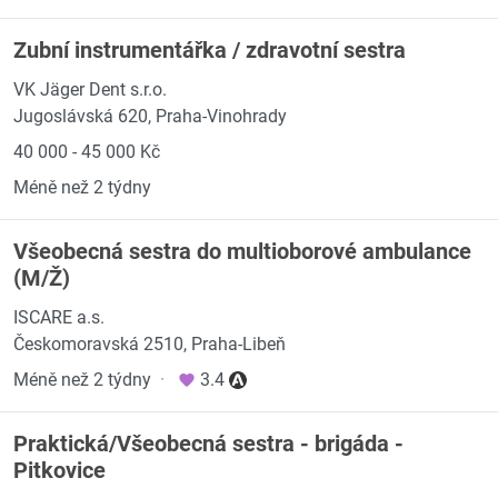
Zubní instrumentářka / zdravotní sestra
VK Jäger Dent s.r.o.
Jugoslávská 620, Praha-Vinohrady
40 000 - 45 000 Kč
Méně než 2 týdny
Všeobecná sestra do multioborové ambulance
(M/Ž)
ISCARE a.s.
Českomoravská 2510, Praha-Libeň
Méně než 2 týdny
·
3.4
Praktická/Všeobecná sestra - brigáda -
Pitkovice