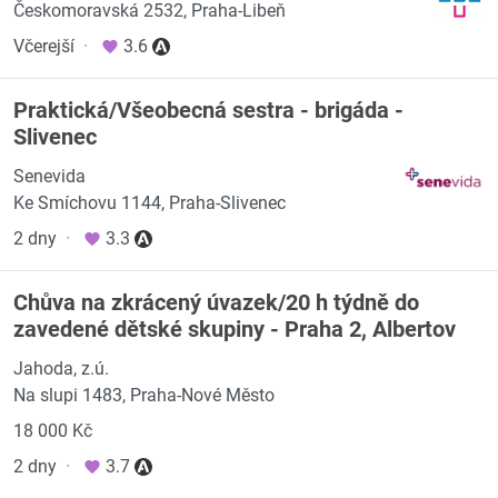
Českomoravská 2532, Praha-Libeň
Včerejší
·
3.6
Praktická/Všeobecná sestra - brigáda -
Slivenec
Senevida
Ke Smíchovu 1144, Praha-Slivenec
2 dny
·
3.3
Chůva na zkrácený úvazek/20 h týdně do
zavedené dětské skupiny - Praha 2, Albertov
Jahoda, z.ú.
Na slupi 1483, Praha-Nové Město
18 000 Kč
2 dny
·
3.7