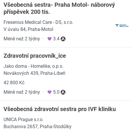
Všeobecná sestra- Praha Motol- náborový
příspěvek 200 tis.
Fresenius Medical Care - DS, s.r.o.
V úvalu 84, Praha-Motol
Méně než 2 týdny
·
3.4
Zdravotní pracovník_ice
Jako doma - Homelike, o.p.s.
Novákových 439, Praha-Libeň
42 800 Kč
Méně než 2 týdny
·
5.0
Všeobecná zdravotní sestra pro IVF kliniku
UNICA Prague s.r.o.
Bucharova 2657, Praha-Stodůlky