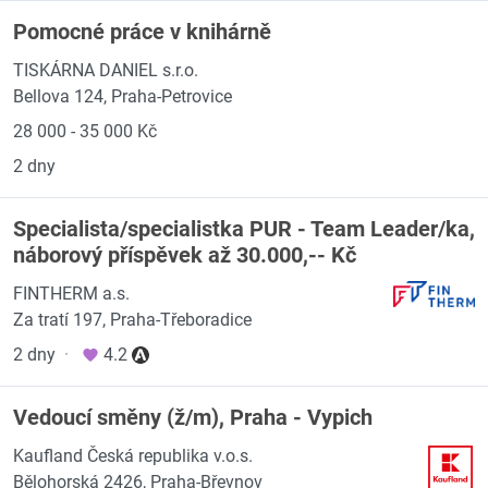
Pomocné práce v knihárně
TISKÁRNA DANIEL s.r.o.
Bellova 124, Praha-Petrovice
28 000 - 35 000 Kč
2 dny
Specialista/specialistka PUR - Team Leader/ka,
náborový příspěvek až 30.000,-- Kč
FINTHERM a.s.
Za tratí 197, Praha-Třeboradice
2 dny
·
4.2
Vedoucí směny (ž/m), Praha - Vypich
Kaufland Česká republika v.o.s.
Bělohorská 2426, Praha-Břevnov