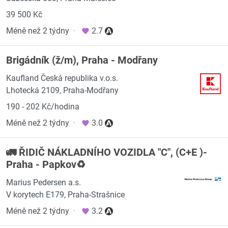
39 500 Kč
Méně než 2 týdny
·
2.7
Brigádník (ž/m), Praha - Modřany
Kaufland Česká republika v.o.s.
Lhotecká 2109, Praha-Modřany
190 - 202 Kč/hodina
Méně než 2 týdny
·
3.0
🚛 ŘIDIČ NÁKLADNÍHO VOZIDLA "C", (C+E )-
Praha - Papkov♻️
Marius Pedersen a.s.
V korytech E179, Praha-Strašnice
Méně než 2 týdny
·
3.2