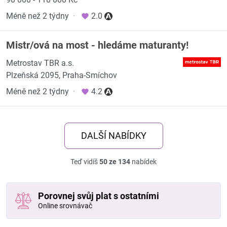
Méně než 2 týdny
·
2.0
Mistr/ová na most - hledáme maturanty!
Metrostav TBR a.s.
Plzeňská 2095, Praha-Smíchov
Méně než 2 týdny
·
4.2
DALŠÍ NABÍDKY
Teď vidíš
50 ze 134
nabídek
Porovnej svůj plat s ostatními
Online srovnávač