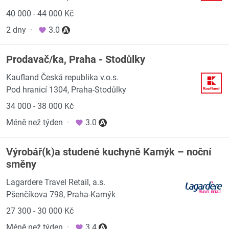
40 000 - 44 000 Kč
2 dny
·
3.0
Prodavač/ka, Praha - Stodůlky
Kaufland Česká republika v.o.s.
Pod hranicí 1304, Praha-Stodůlky
34 000 - 38 000 Kč
Méně než týden
·
3.0
Výrobář(k)a studené kuchyně Kamýk – noční
směny
Lagardere Travel Retail, a.s.
Pšenčíkova 798, Praha-Kamýk
27 300 - 30 000 Kč
Méně než týden
·
3.4