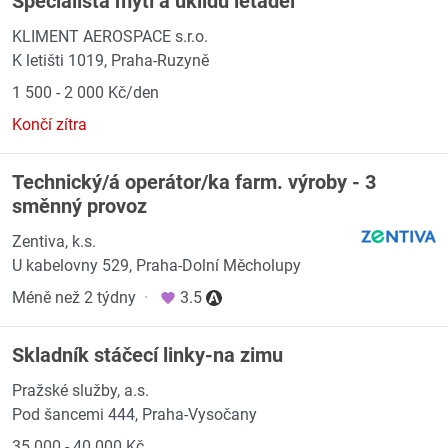
Specialista mytí a úklidu letadel
KLIMENT AEROSPACE s.r.o.
K letišti 1019, Praha-Ruzyně
1 500 - 2 000 Kč/den
Končí zítra
Technický/á operátor/ka farm. výroby - 3
směnný provoz
Zentiva, k.s.
U kabelovny 529, Praha-Dolní Měcholupy
Méně než 2 týdny
·
3.5
Skladník stáčecí linky-na zimu
Pražské služby, a.s.
Pod šancemi 444, Praha-Vysočany
35 000 - 40 000 Kč