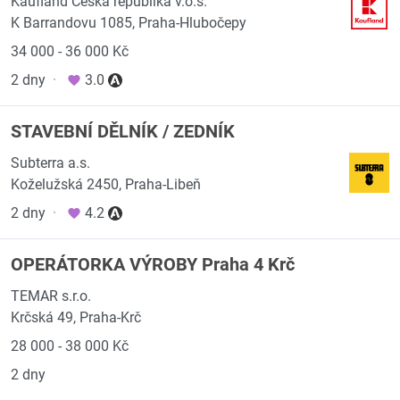
Kaufland Česká republika v.o.s.
K Barrandovu 1085, Praha-Hlubočepy
34 000 - 36 000 Kč
2 dny
·
3.0
STAVEBNÍ DĚLNÍK / ZEDNÍK
Subterra a.s.
Koželužská 2450, Praha-Libeň
2 dny
·
4.2
OPERÁTORKA VÝROBY Praha 4 Krč
TEMAR s.r.o.
Krčská 49, Praha-Krč
28 000 - 38 000 Kč
2 dny