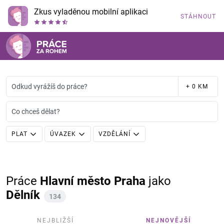
Zkus vyladěnou mobilní aplikaci
STÁHNOUT
Odkud vyrážíš do práce?
+ 0 KM
Co chceš dělat?
PLAT
ÚVAZEK
VZDĚLÁNÍ
Práce
Hlavní město Praha
jako
Dělník
134
NEJBLIŽŠÍ
NEJNOVĚJŠÍ