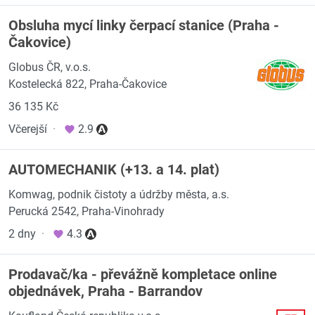
Obsluha mycí linky čerpací stanice (Praha -
Čakovice)
Globus ČR, v.o.s.
Kostelecká 822, Praha-Čakovice
36 135 Kč
Včerejší
·
2.9
AUTOMECHANIK (+13. a 14. plat)
Komwag, podnik čistoty a údržby města, a.s.
Perucká 2542, Praha-Vinohrady
2 dny
·
4.3
Prodavač/ka - převážně kompletace online
objednávek, Praha - Barrandov