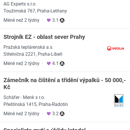
AG Experts s.r.o.
Toužimská 767, Praha-Letňany
Méně než 2 týdny
·
3.1
Strojník EZ - oblast sever Prahy
Pražská teplárenská a.s.
Střelničná 2221, Praha-Libeň
Méně než 2 týdny
·
4.1
Zámečník na čištění a třídění výpalků - 50 000,-
Kč
Schäfer - Menk s r.o.
Přeštínská 1415, Praha-Radotín
Méně než 2 týdny
·
3.2