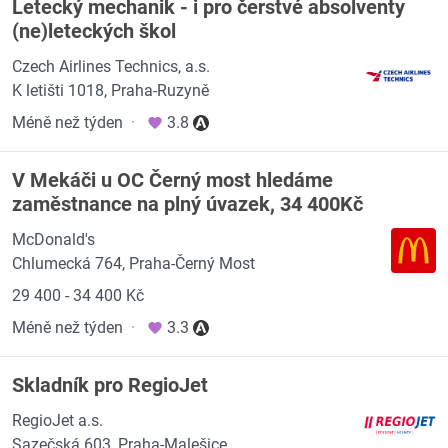
Letecký mechanik - i pro čerstvé absolventy
(ne)leteckých škol
Czech Airlines Technics, a.s.
K letišti 1018, Praha-Ruzyně
Méně než týden
·
3.8
V Mekáči u OC Černý most hledáme
zaměstnance na plný úvazek, 34 400Kč
McDonald's
Chlumecká 764, Praha-Černý Most
29 400 - 34 400 Kč
Méně než týden
·
3.3
Skladník pro RegioJet
RegioJet a.s.
Sazečská 603, Praha-Malešice