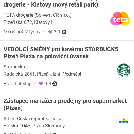
drogerie - Klatovy (nový retail park)
TETA drogerie (Solvent ČR s.r.o.)
Plzeňská 872, Klatovy II
Méně než 2 týdny
·
3.1
VEDOUCÍ SMĚNY pro kavárnu STARBUCKS
Plzeň Plaza na poloviční úvazek
Starbucks
Radčická 2861, Plzeň-Jižní Předměstí
Pořád hledají
·
3.8
Zástupce manažera prodejny pro supermarket
(Plzeň)
Albert Česká republika, s.r.o.
Borská 1045, Plzeň-Skvrňany