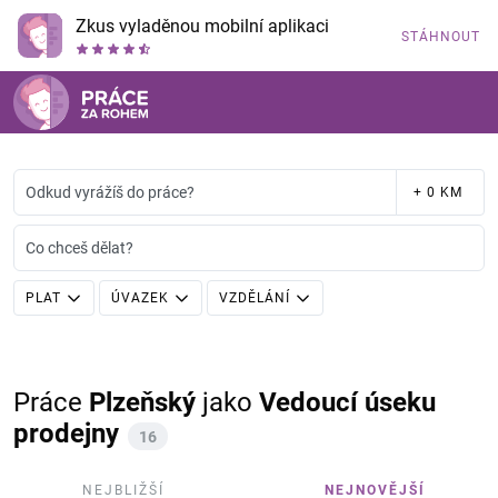
Zkus vyladěnou mobilní aplikaci
STÁHNOUT
Odkud vyrážíš do práce?
+ 0 KM
Co chceš dělat?
PLAT
ÚVAZEK
VZDĚLÁNÍ
Práce
Plzeňský
jako
Vedoucí úseku
prodejny
16
NEJBLIŽŠÍ
NEJNOVĚJŠÍ