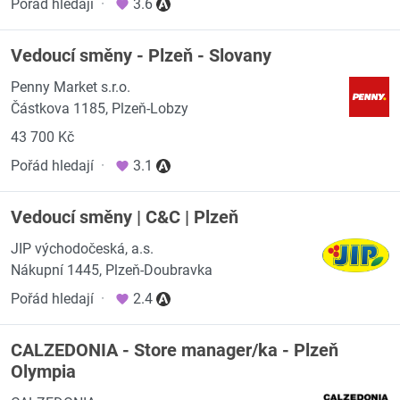
Pořád hledají
·
3.6
Vedoucí směny - Plzeň - Slovany
Penny Market s.r.o.
Částkova 1185, Plzeň-Lobzy
43 700 Kč
Pořád hledají
·
3.1
Vedoucí směny | C&C | Plzeň
JIP východočeská, a.s.
Nákupní 1445, Plzeň-Doubravka
Pořád hledají
·
2.4
CALZEDONIA - Store manager/ka - Plzeň
Olympia