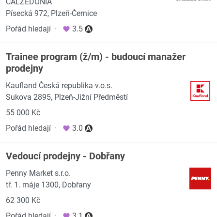
CALZEDONIA
Písecká 972, Plzeň-Černice
Pořád hledají
·
3.5
Trainee program (ž/m) - budoucí manažer
prodejny
Kaufland Česká republika v.o.s.
Sukova 2895, Plzeň-Jižní Předměstí
55 000 Kč
Pořád hledají
·
3.0
Vedoucí prodejny - Dobřany
Penny Market s.r.o.
tř. 1. máje 1300, Dobřany
62 300 Kč
Pořád hledají
·
3.1