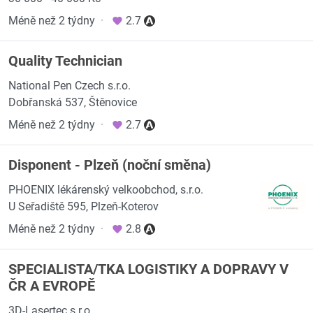
Méně než 2 týdny
·
2.7
Quality Technician
National Pen Czech s.r.o.
Dobřanská 537, Štěnovice
Méně než 2 týdny
·
2.7
Disponent - Plzeň (noční směna)
PHOENIX lékárenský velkoobchod, s.r.o.
U Seřadiště 595, Plzeň-Koterov
Méně než 2 týdny
·
2.8
SPECIALISTA/TKA LOGISTIKY A DOPRAVY V
ČR A EVROPĚ
3D-Lasertec s.r.o.