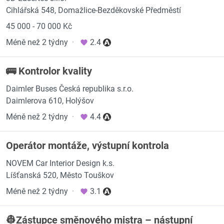
Cihlářská 548, Domažlice-Bezděkovské Předměstí
45 000 - 70 000 Kč
Méně než 2 týdny
·
2.4
🚌 Kontrolor kvality
Daimler Buses Česká republika s.r.o.
Daimlerova 610, Holýšov
Méně než 2 týdny
·
4.4
Operátor montáže, výstupní kontrola
NOVEM Car Interior Design k.s.
Líšťanská 520, Město Touškov
Méně než 2 týdny
·
3.1
👷Zástupce směnového mistra – nástupní