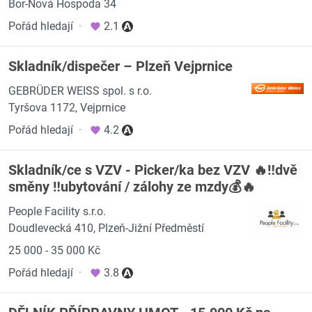
Bor-Nová Hospoda 34
Pořád hledají
·
2.1
Skladník/dispečer – Plzeň Vejprnice
GEBRÜDER WEISS spol. s r.o.
Tyršova 1172, Vejprnice
Pořád hledají
·
4.2
Skladník/ce s VZV - Picker/ka bez VZV 🔥‼️dvě
směny ‼️ubytování / zálohy ze mzdy💰🔥
People Facility s.r.o.
Doudlevecká 410, Plzeň-Jižní Předměstí
25 000 - 35 000 Kč
Pořád hledají
·
3.8