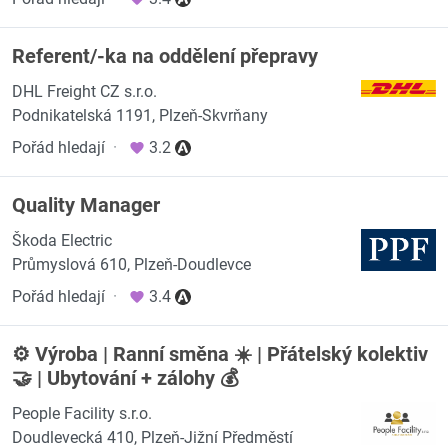
Referent/-ka na oddělení přepravy
DHL Freight CZ s.r.o.
Podnikatelská 1191, Plzeň-Skvrňany
Pořád hledají
·
3.2
Quality Manager
Škoda Electric
Průmyslová 610, Plzeň-Doudlevce
Pořád hledají
·
3.4
⚙️ Výroba | Ranní směna ☀️ | Přátelský kolektiv
🤝 | Ubytování + zálohy 💰
People Facility s.r.o.
Doudlevecká 410, Plzeň-Jižní Předměstí