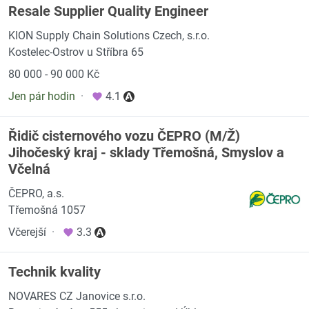
Resale Supplier Quality Engineer
KION Supply Chain Solutions Czech, s.r.o.
Kostelec-Ostrov u Stříbra 65
80 000 - 90 000 Kč
Jen pár hodin
·
4.1
Řidič cisternového vozu ČEPRO (M/Ž)
Jihočeský kraj - sklady Třemošná, Smyslov a
Včelná
ČEPRO, a.s.
Třemošná 1057
Včerejší
·
3.3
Technik kvality
NOVARES CZ Janovice s.r.o.