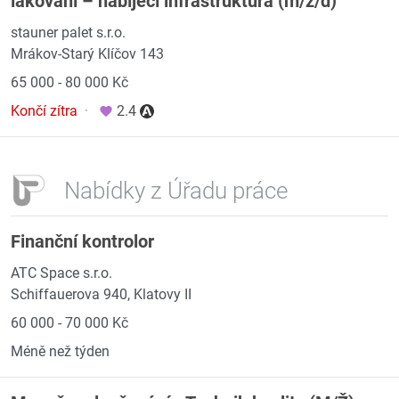
lakování – nabíjecí infrastruktura (m/ž/d)
stauner palet s.r.o.
Mrákov-Starý Klíčov 143
65 000 - 80 000 Kč
Končí zítra
·
2.4
Nabídky z Úřadu práce
Finanční kontrolor
ATC Space s.r.o.
Schiffauerova 940, Klatovy II
60 000 - 70 000 Kč
Méně než týden