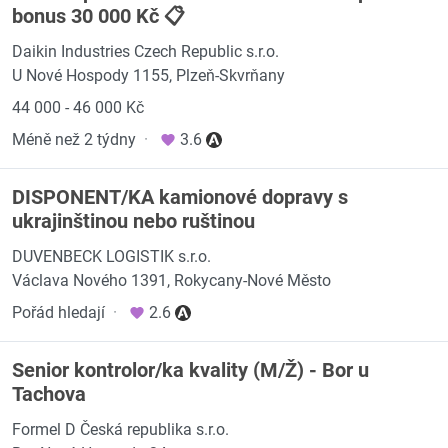
bonus 30 000 Kč 📋
Daikin Industries Czech Republic s.r.o.
U Nové Hospody 1155, Plzeň-Skvrňany
44 000 - 46 000 Kč
Méně než 2 týdny
·
3.6
DISPONENT/KA kamionové dopravy s
ukrajinštinou nebo ruštinou
DUVENBECK LOGISTIK s.r.o.
Václava Nového 1391, Rokycany-Nové Město
Pořád hledají
·
2.6
Senior kontrolor/ka kvality (M/Ž) - Bor u
Tachova
Formel D Česká republika s.r.o.