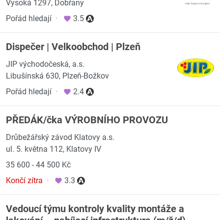
Vysoká 1297, Dobřany
Pořád hledají
·
3.5
Dispečer | Velkoobchod | Plzeň
JIP východočeská, a.s.
Libušínská 630, Plzeň-Božkov
Pořád hledají
·
2.4
PŘEDÁK/čka VÝROBNÍHO PROVOZU
Drůbežářský závod Klatovy a.s.
ul. 5. května 112, Klatovy IV
35 600 - 44 500 Kč
Končí zítra
·
3.3
Vedoucí týmu kontroly kvality montáže a