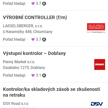
Pořád hledají
·
3.7
VÝROBNÍ CONTROLLER (f/m)
LASSELSBERGER, s.r.o.
U Keramičky 448, Chlumčany
Pořád hledají
·
3.7
Výstupní kontrolor – Dobřany
Penny Market s.r.o.
Osoblaho 1275, Dobřany
Pořád hledají
·
3.1
Kontrolor/ka skladových zásob se zkušeností
na retraku
DSV Road s.r.o.