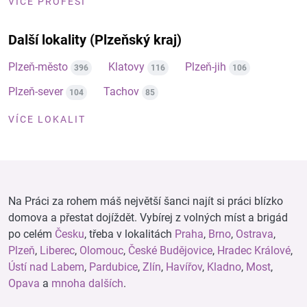
VÍCE PROFESÍ
Další lokality (Plzeňský kraj)
Plzeň-město
Klatovy
Plzeň-jih
396
116
106
Plzeň-sever
Tachov
104
85
VÍCE LOKALIT
Na Práci za rohem máš největší šanci najít si práci blízko
domova a přestat dojíždět. Vybírej z volných míst a brigád
po celém
Česku
, třeba v lokalitách
Praha
,
Brno
,
Ostrava
,
Plzeň
,
Liberec
,
Olomouc
,
České Budějovice
,
Hradec Králové
,
Ústí nad Labem
,
Pardubice
,
Zlín
,
Havířov
,
Kladno
,
Most
,
Opava
a
mnoha dalších
.