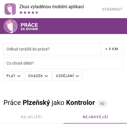
Zkus vyladěnou mobilní aplikaci
STÁHNOUT
Odkud vyrážíš do práce?
+ 0 KM
Co chceš dělat?
PLAT
ÚVAZEK
VZDĚLÁNÍ
Práce
Plzeňský
jako
Kontrolor
42
NEJBLIŽŠÍ
NEJNOVĚJŠÍ