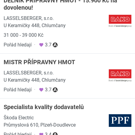
DĚLNÍK PŘÍPRAVNY HMOT - 15.900 Kč na
dovolenou!
LASSELSBERGER, s.r.o.
U Keramičky 448, Chlumčany
31 000 - 39 000 Kč
Pořád hledají
·
3.7
MISTR PŘÍPRAVNY HMOT
LASSELSBERGER, s.r.o.
U Keramičky 448, Chlumčany
Pořád hledají
·
3.7
Specialista kvality dodavatelů
Škoda Electric
Průmyslová 610, Plzeň-Doudlevce
Pořád hledají
·
3.4