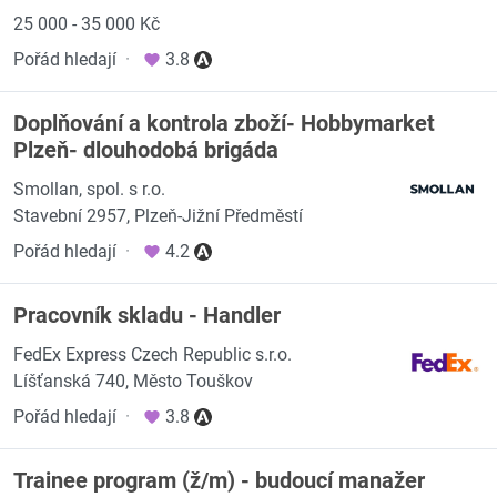
25 000 - 35 000 Kč
Pořád hledají
·
3.8
Doplňování a kontrola zboží- Hobbymarket
Plzeň- dlouhodobá brigáda
Smollan, spol. s r.o.
Stavební 2957, Plzeň-Jižní Předměstí
Pořád hledají
·
4.2
Pracovník skladu - Handler
FedEx Express Czech Republic s.r.o.
Líšťanská 740, Město Touškov
Pořád hledají
·
3.8
Trainee program (ž/m) - budoucí manažer