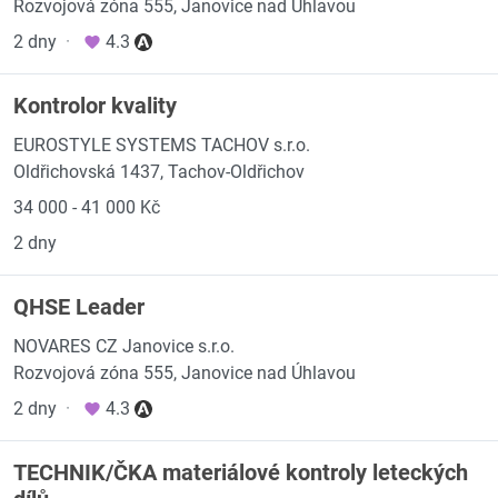
Rozvojová zóna 555, Janovice nad Úhlavou
2 dny
·
4.3
Kontrolor kvality
EUROSTYLE SYSTEMS TACHOV s.r.o.
Oldřichovská 1437, Tachov-Oldřichov
34 000 - 41 000 Kč
2 dny
QHSE Leader
NOVARES CZ Janovice s.r.o.
Rozvojová zóna 555, Janovice nad Úhlavou
2 dny
·
4.3
TECHNIK/ČKA materiálové kontroly leteckých