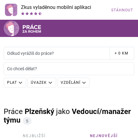
Zkus vyladěnou mobilní aplikaci
STÁHNOUT
Odkud vyrážíš do práce?
+ 0 KM
Co chceš dělat?
PLAT
ÚVAZEK
VZDĚLÁNÍ
Práce
Plzeňský
jako
Vedoucí/manažer
týmu
5
NEJBLIŽŠÍ
NEJNOVĚJŠÍ