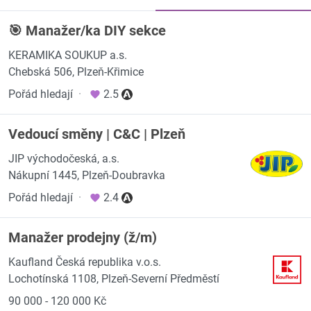
🎯 Manažer/ka DIY sekce
KERAMIKA SOUKUP a.s.
Chebská 506, Plzeň-Křimice
Pořád hledají
·
2.5
Vedoucí směny | C&C | Plzeň
JIP východočeská, a.s.
Nákupní 1445, Plzeň-Doubravka
Pořád hledají
·
2.4
Manažer prodejny (ž/m)
Kaufland Česká republika v.o.s.
Lochotínská 1108, Plzeň-Severní Předměstí
90 000 - 120 000 Kč