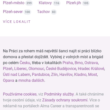
Plzeň-město
Klatovy
Plzeň-jih
399
116
105
Plzeň-sever
Tachov
100
83
VÍCE LOKALIT
Na Práci za rohem máš největší šanci najít si práci blízko
domova a přestat dojíždět. Vybírej z volných míst a brigád
po celém
Česku
, třeba v lokalitách
Praha
,
Brno
,
Ostrava
,
Plzeň
,
Liberec
,
Olomouc
,
České Budějovice
,
Hradec Králové
,
Ústí nad Labem
,
Pardubice
,
Zlín
,
Havířov
,
Kladno
,
Most
,
Opava
a
mnoha dalších
.
Používáme cookies
, viz
Podmínky služby
. A také chráníme
tvoje osobní údaje, viz
Zásady ochrany soukromí
. Více o
reklamě na portálech Alma Career a transparentnosti se