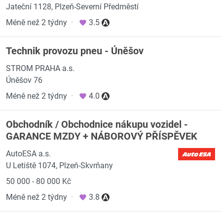
Jateční 1128, Plzeň-Severní Předměstí
Méně než 2 týdny
·
3.5
Technik provozu pneu - Úněšov
STROM PRAHA a.s.
Úněšov 76
Méně než 2 týdny
·
4.0
Obchodník / Obchodnice nákupu vozidel -
GARANCE MZDY + NÁBOROVÝ PŘÍSPĚVEK
AutoESA a.s.
U Letiště 1074, Plzeň-Skvrňany
50 000 - 80 000 Kč
Méně než 2 týdny
·
3.8