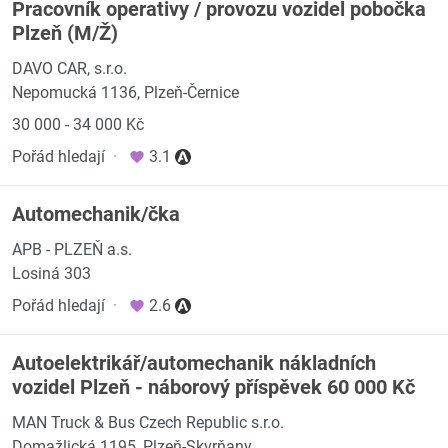
Pracovník operativy / provozu vozidel pobočka
Plzeň (M/Ž)
DAVO CAR, s.r.o.
Nepomucká 1136, Plzeň-Černice
30 000 - 34 000 Kč
Pořád hledají
·
3.1
Automechanik/čka
APB - PLZEŇ a.s.
Losiná 303
Pořád hledají
·
2.6
Autoelektrikář/automechanik nákladních
vozidel Plzeň - náborový příspěvek 60 000 Kč
MAN Truck & Bus Czech Republic s.r.o.
Domažlická 1195, Plzeň-Skvrňany