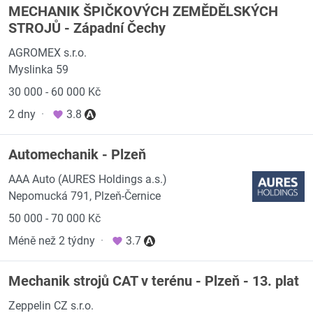
MECHANIK ŠPIČKOVÝCH ZEMĚDĚLSKÝCH
STROJŮ - Západní Čechy
AGROMEX s.r.o.
Myslinka 59
30 000 - 60 000 Kč
2 dny
·
3.8
Automechanik - Plzeň
AAA Auto (AURES Holdings a.s.)
Nepomucká 791, Plzeň-Černice
50 000 - 70 000 Kč
Méně než 2 týdny
·
3.7
Mechanik strojů CAT v terénu - Plzeň - 13. plat
Zeppelin CZ s.r.o.