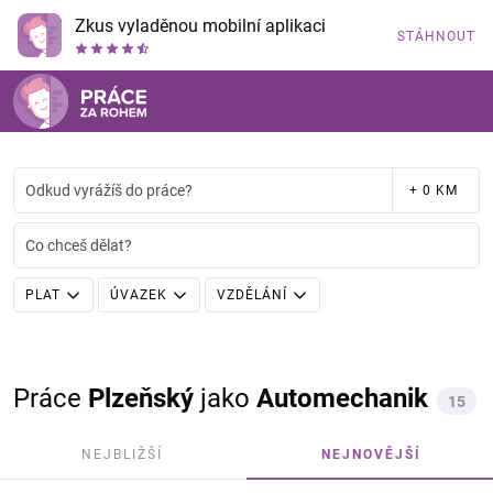
Zkus vyladěnou mobilní aplikaci
STÁHNOUT
Odkud vyrážíš do práce?
+ 0 KM
Co chceš dělat?
PLAT
ÚVAZEK
VZDĚLÁNÍ
Práce
Plzeňský
jako
Automechanik
15
NEJBLIŽŠÍ
NEJNOVĚJŠÍ