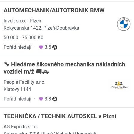
AUTOMECHANIK/AUTOTRONIK BMW
Invelt s.r.o. - Plzeň
Rokycanská 1422, Plzeň-Doubravka
50 000 - 75 000 Kč
Pořád hledají
·
3.5
🔧 Hledáme šikovného mechanika nákladních
vozidel m/ž 🚚🛻
People Facility s.r.o.
Klatovy I 144
Pořád hledají
·
3.8
TECHNIČKA / TECHNIK AUTOSKEL v Plzni
AG Experts s.r.o.
Koterovská 2208, Plzeň-Východní Předměstí