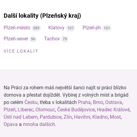
Další lokality (Plzeňský kraj)
Plzeň-město
Klatovy
Plzeň-jih
389
107
101
Plzeň-sever
Tachov
96
79
VÍCE LOKALIT
Na Práci za rohem máš největší šanci najít si práci blízko
domova a přestat dojíždět. Vybírej z volných míst a brigád
po celém
Česku
, třeba v lokalitách
Praha
,
Brno
,
Ostrava
,
Plzeň
,
Liberec
,
Olomouc
,
České Budějovice
,
Hradec Králové
,
Ústí nad Labem
,
Pardubice
,
Zlín
,
Havířov
,
Kladno
,
Most
,
Opava
a
mnoha dalších
.