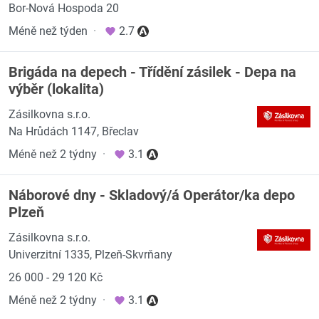
Bor-Nová Hospoda 20
Méně než týden
·
2.7
Brigáda na depech - Třídění zásilek - Depa na
výběr (lokalita)
Zásilkovna s.r.o.
Na Hrůdách 1147, Břeclav
Méně než 2 týdny
·
3.1
Náborové dny - Skladový/á Operátor/ka depo
Plzeň
Zásilkovna s.r.o.
Univerzitní 1335, Plzeň-Skvrňany
26 000 - 29 120 Kč
Méně než 2 týdny
·
3.1