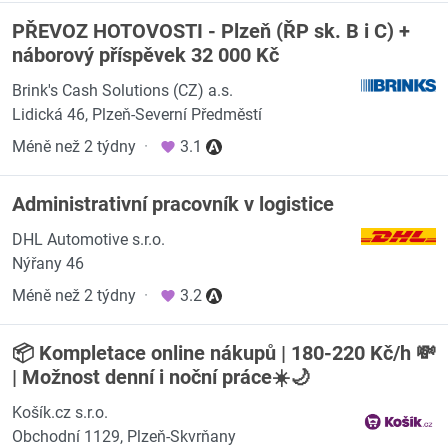
PŘEVOZ HOTOVOSTI - Plzeň (ŘP sk. B i C) +
náborový příspěvek 32 000 Kč
Brink's Cash Solutions (CZ) a.s.
Lidická 46, Plzeň-Severní Předměstí
Méně než 2 týdny
·
3.1
Administrativní pracovník v logistice
DHL Automotive s.r.o.
Nýřany 46
Méně než 2 týdny
·
3.2
📦 Kompletace online nákupů | 180-220 Kč/h 💸
| Možnost denní i noční práce☀️🌙
Košík.cz s.r.o.
Obchodní 1129, Plzeň-Skvrňany