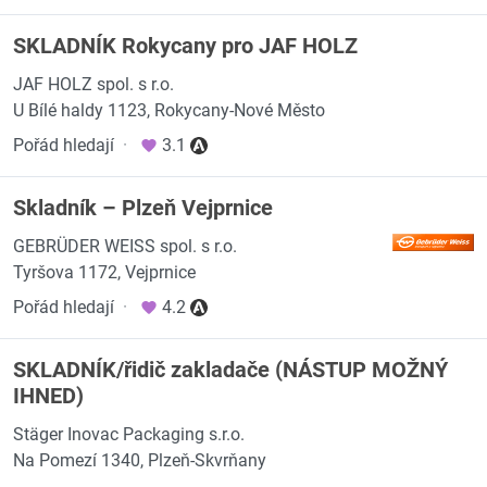
SKLADNÍK Rokycany pro JAF HOLZ
JAF HOLZ spol. s r.o.
U Bílé haldy 1123, Rokycany-Nové Město
Pořád hledají
·
3.1
Skladník – Plzeň Vejprnice
GEBRÜDER WEISS spol. s r.o.
Tyršova 1172, Vejprnice
Pořád hledají
·
4.2
SKLADNÍK/řidič zakladače (NÁSTUP MOŽNÝ
IHNED)
Stäger Inovac Packaging s.r.o.
Na Pomezí 1340, Plzeň-Skvrňany