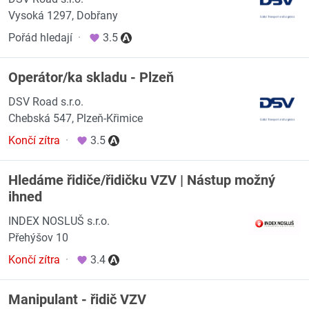
Vysoká 1297, Dobřany
Pořád hledají
·
3.5
Operátor/ka skladu - Plzeň
DSV Road s.r.o.
Chebská 547, Plzeň-Křimice
Končí zítra
·
3.5
Hledáme řidiče/řidičku VZV | Nástup možný
ihned
INDEX NOSLUŠ s.r.o.
Přehýšov 10
Končí zítra
·
3.4
Manipulant - řidič VZV