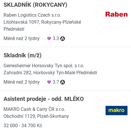
SKLADNÍK (ROKYCANY)
Raben Logistics Czech s.r.o.
Litohlavská 1097, Rokycany-Plzeňské
Předměstí
Méně než 2 týdny
·
3.3
Skladník (m/ž)
Gerresheimer Horsovsky Tyn spol. s r.o.
Zahradní 282, Horšovský Týn-Malé Předměstí
Méně než 2 týdny
·
3.7
Asistent prodeje - odd. MLÉKO
MAKRO Cash & Carry ČR s.r.o.
Obchodní 1129, Plzeň-Skvrňany
32 000 - 34 700 Kč