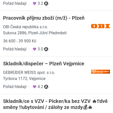
Pořád hledají
·
3.2
Pracovník příjmu zboží (m/ž) - Plzeň
OBI Česká republika s.r.o.
Sukova 2886, Plzeň-Jižní Předměstí
36 600 - 39 900 Kč
Pořád hledají
·
3.0
Skladník/dispečer – Plzeň Vejprnice
GEBRÜDER WEISS spol. s r.o.
Tyršova 1172, Vejprnice
Pořád hledají
·
4.2
Skladník/ce s VZV - Picker/ka bez VZV 🔥‼️dvě
směny ‼️ubytování / zálohy ze mzdy💰🔥