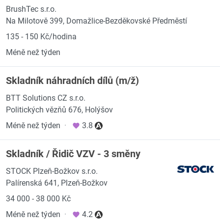
BrushTec s.r.o.
Na Milotově 399, Domažlice-Bezděkovské Předměstí
135 - 150 Kč/hodina
Méně než týden
Skladník náhradních dílů (m/ž)
BTT Solutions CZ s.r.o.
Politických vězňů 676, Holýšov
Méně než týden
·
3.8
Skladník / Řidič VZV - 3 směny
STOCK Plzeň-Božkov s.r.o.
Palírenská 641, Plzeň-Božkov
34 000 - 38 000 Kč
Méně než týden
·
4.2