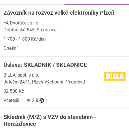
Závozník na rozvoz velké elektroniky Plzeň
FA Dvořáček s.r.o.
Dobřanská 545, Štěnovice
1 700 - 1 800 Kč/den
Dnešní
Úslava: SKLADNÍK / SKLADNICE
BILLA, spol. s r. o.
Jateční 2471, Plzeň-Východní Předměstí
32 500 Kč
Včerejší
·
2.8
Skladník (M/Ž) s VZV do stavebnin -
Horažďovice