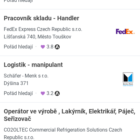
Pořád hledají
Pracovník skladu - Handler
FedEx Express Czech Republic s.r.o.
Líšťanská 740, Město Touškov
Pořád hledají
·
3.8
Logistik - manipulant
Schäfer - Menk s r.o.
Dýšina 371
Pořád hledají
·
3.2
Operátor ve výrobě , Lakýrník, Elektrikář, Páječ,
Seřizovač
CO2OLTEC Commercial Refrigeration Solutions Czech
Republic s.r.o.