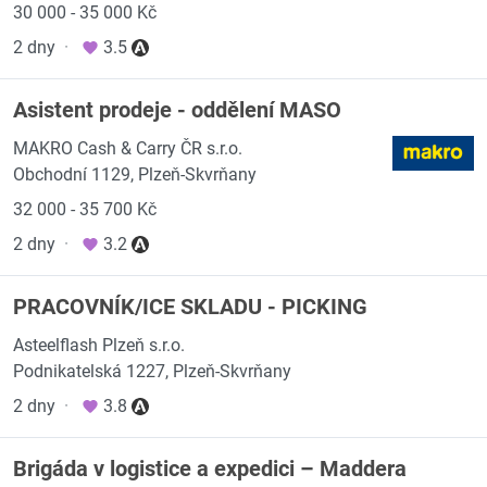
30 000 - 35 000 Kč
2 dny
·
3.5
Asistent prodeje - oddělení MASO
MAKRO Cash & Carry ČR s.r.o.
Obchodní 1129, Plzeň-Skvrňany
32 000 - 35 700 Kč
2 dny
·
3.2
PRACOVNÍK/ICE SKLADU - PICKING
Asteelflash Plzeň s.r.o.
Podnikatelská 1227, Plzeň-Skvrňany
2 dny
·
3.8
Brigáda v logistice a expedici – Maddera