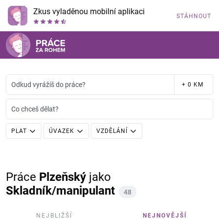
Zkus vyladěnou mobilní aplikaci
STÁHNOUT
Odkud vyrážíš do práce?
+ 0 KM
Co chceš dělat?
PLAT
ÚVAZEK
VZDĚLÁNÍ
Práce
Plzeňský
jako
Skladník/manipulant
48
NEJBLIŽŠÍ
NEJNOVĚJŠÍ