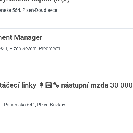
eneše 564, Plzeň-Doudlevce
ment Manager
931, Plzeň-Severní Předměstí
stáčecí linky 👩🏻‍🔧 nástupní mzda 30 000
·
Palírenská 641, Plzeň-Božkov