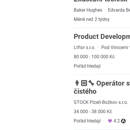
Baker Hughes
·
Edvarda B
Méně než 2 týdny
Product Develop
Liftor s.r.o.
·
Pod Vinicemi 
80 000 - 100 000 Kč
Pořád hledají
👨🏻‍🔧 Operátor 
čistého
STOCK Plzeň-Božkov s.r.o.
34 000 - 38 000 Kč
Pořád hledají
·
4.2