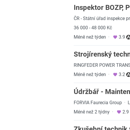
Inspektor BOZP, 
ČR - Státní úřad inspekce p
36 000 - 48 000 Kč
Méně než týden
·
3.9
Strojírenský tech
RINGFEDER POWER TRANSM
Méně než týden
·
3.2
Údržbář - Mainte
FORVIA Faurecia Group
·
L
Méně než 2 týdny
·
2.9
Zkušební technik 