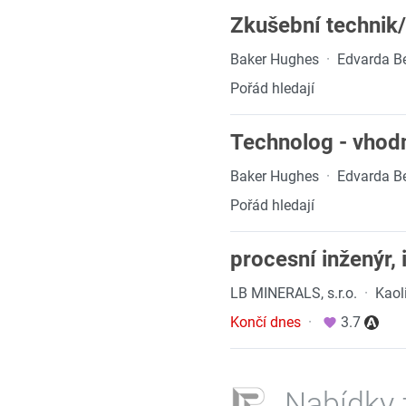
Zkušební technik/
Baker Hughes
·
Edvarda B
Pořád hledají
Technolog - vhodn
Baker Hughes
·
Edvarda B
Pořád hledají
procesní inženýr, 
LB MINERALS, s.r.o.
·
Kaol
Končí dnes
·
3.7
Nabídky 