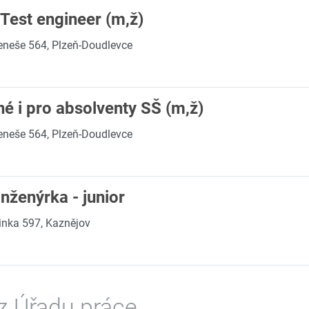
Test engineer (m,ž)
eneše 564, Plzeň-Doudlevce
é i pro absolventy SŠ (m,ž)
eneše 564, Plzeň-Doudlevce
inženýrka - junior
inka 597, Kaznějov
z Úřadu práce