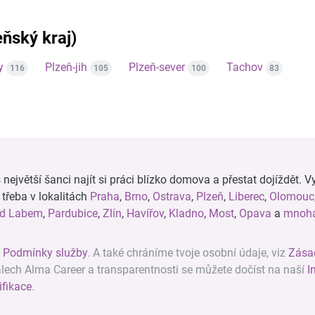
eňský kraj)
y
Plzeň-jih
Plzeň-sever
Tachov
116
105
100
83
ejvětší šanci najít si práci blízko domova a přestat dojíždět. Vy
, třeba v lokalitách
Praha
,
Brno
,
Ostrava
,
Plzeň
,
Liberec
,
Olomouc
ad Labem
,
Pardubice
,
Zlín
,
Havířov
,
Kladno
,
Most
,
Opava
a
mnoha
z
Podmínky služby
. A také chráníme tvoje osobní údaje, viz
Zása
álech Alma Career a transparentnosti se můžete dočíst na naší
I
ifikace
.