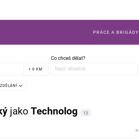
PRÁCE A BRIGÁDY
Co chceš dělat?
+ 0 KM
ZDĚLÁNÍ
ký
jako
Technolog
12
N