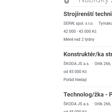
Strojírenští tech
SERW, spol. s r.o.
·
Tymákov
42 000 - 43 000 Kč
Méně než 2 týdny
Konstruktér/ka st
ŠKODA JS a.s.
·
Orlík 266,
od 45 000 Kč
Pořád hledají
Technolog/žka - 
ŠKODA JS a.s.
·
Orlík 266,
od 45 000 Kč