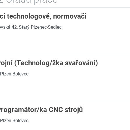
nici technologové, normovači
ská 42, Starý Plzenec-Sedlec
rojní (Technolog/žka svařování)
 Plzeň-Bolevec
Programátor/ka CNC strojů
 Plzeň-Bolevec