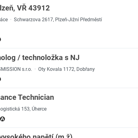
Plzeň, VŘ 43912
ráce
·
Schwarzova 2617, Plzeň-Jižní Předměstí
nolog / technoložka s NJ
ISSION s.r.o.
·
Oty Kovala 1172, Dobřany
nance Technician
ogistická 153, Úherce
vysokého napětí (m,ž)