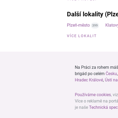
Další lokality (Plz
Plzeň-město
Klatov
399
VÍCE LOKALIT
Na Práci za rohem máš n
brigád po celém
Česku
Hradec Králové
,
Ústí n
Používáme cookies
, vi
Více o reklamě na port
je naše
Technická spec