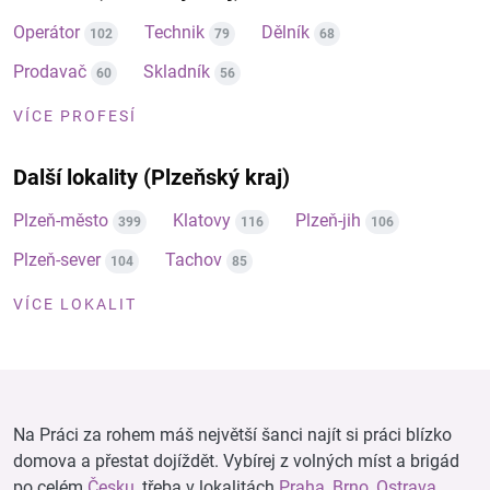
Operátor
Technik
Dělník
102
79
68
Prodavač
Skladník
60
56
VÍCE PROFESÍ
Další lokality (Plzeňský kraj)
Plzeň-město
Klatovy
Plzeň-jih
399
116
106
Plzeň-sever
Tachov
104
85
VÍCE LOKALIT
Na Práci za rohem máš největší šanci najít si práci blízko
domova a přestat dojíždět. Vybírej z volných míst a brigád
po celém
Česku
, třeba v lokalitách
Praha
,
Brno
,
Ostrava
,