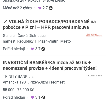
Jiráskova 247, Rokycany-Nové Město
Méně než 2 týdny
·
2.7
📌 VOLNÁ ŽIDLE PORADCE/PORADKYNĚ na
pobočce v Plzni – HPP, pracovní smlouva
Generali Česká Distribuce
náměstí Republiky 1, Plzeň-Vnitřní Město
Pořád hledají
·
3.7
INVESTIČNÍ BANKÉŘ/KA mzda až 60 tis +
neomezené provize + 4denní pracovní týden!
TRINITY BANK a.s.
Americká 1981, Plzeň-Jižní Předměstí
55 000 - 75 000 Kč
Pořád hledají
·
3.1