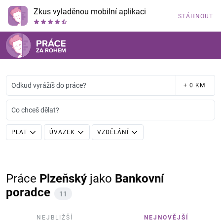
Zkus vyladěnou mobilní aplikaci
STÁHNOUT
Odkud vyrážíš do práce?
+ 0 KM
Co chceš dělat?
PLAT
ÚVAZEK
VZDĚLÁNÍ
Práce
Plzeňský
jako
Bankovní
poradce
11
NEJBLIŽŠÍ
NEJNOVĚJŠÍ