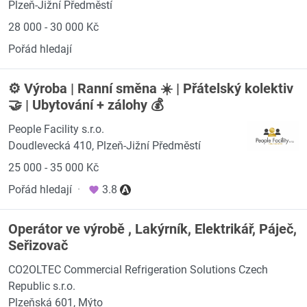
Plzeň-Jižní Předměstí
28 000 - 30 000 Kč
Pořád hledají
⚙️ Výroba | Ranní směna ☀️ | Přátelský kolektiv
🤝 | Ubytování + zálohy 💰
People Facility s.r.o.
Doudlevecká 410, Plzeň-Jižní Předměstí
25 000 - 35 000 Kč
Pořád hledají
·
3.8
Operátor ve výrobě , Lakýrník, Elektrikář, Páječ,
Seřizovač
CO2OLTEC Commercial Refrigeration Solutions Czech
Republic s.r.o.
Plzeňská 601, Mýto