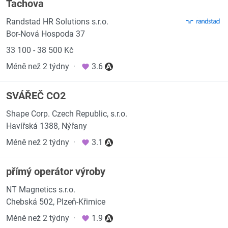
Tachova
Randstad HR Solutions s.r.o.
Bor-Nová Hospoda 37
33 100 - 38 500 Kč
Méně než 2 týdny
·
3.6
SVÁŘEČ CO2
Shape Corp. Czech Republic, s.r.o.
Havířská 1388, Nýřany
Méně než 2 týdny
·
3.1
přímý operátor výroby
NT Magnetics s.r.o.
Chebská 502, Plzeň-Křimice
Méně než 2 týdny
·
1.9