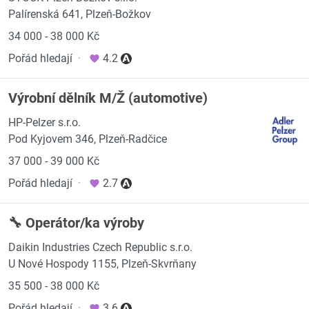
Palírenská 641, Plzeň-Božkov
34 000 - 38 000 Kč
Pořád hledají
·
4.2
Výrobní dělník M/Ž (automotive)
HP-Pelzer s.r.o.
Pod Kyjovem 346, Plzeň-Radčice
37 000 - 39 000 Kč
Pořád hledají
·
2.7
🔧 Operátor/ka výroby
Daikin Industries Czech Republic s.r.o.
U Nové Hospody 1155, Plzeň-Skvrňany
35 500 - 38 000 Kč
Pořád hledají
·
3.6