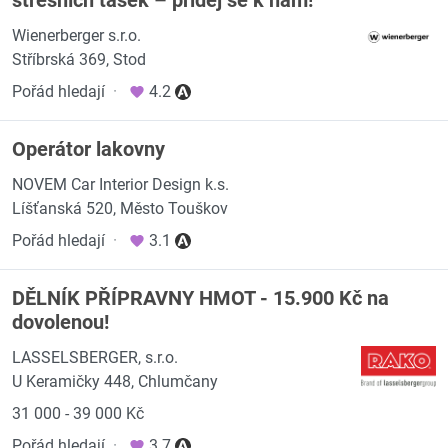
střešních tašek – přidej se k nám!
Wienerberger s.r.o.
Stříbrská 369, Stod
Pořád hledají
·
4.2
Operátor lakovny
NOVEM Car Interior Design k.s.
Líšťanská 520, Město Touškov
Pořád hledají
·
3.1
DĚLNÍK PŘÍPRAVNY HMOT - 15.900 Kč na
dovolenou!
LASSELSBERGER, s.r.o.
U Keramičky 448, Chlumčany
31 000 - 39 000 Kč
Pořád hledají
·
3.7