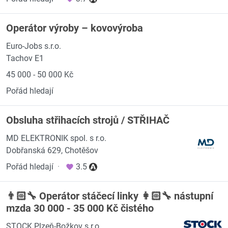
Operátor výroby – kovovýroba
Euro-Jobs s.r.o.
Tachov E1
45 000 - 50 000 Kč
Pořád hledají
Obsluha střihacích strojů / STŘIHAČ
MD ELEKTRONIK spol. s r.o.
Dobřanská 629, Chotěšov
Pořád hledají
·
3.5
👨🏻‍🔧 Operátor stáčecí linky 👩🏻‍🔧 nástupní
mzda 30 000 - 35 000 Kč čistého
STOCK Plzeň-Božkov s.r.o.