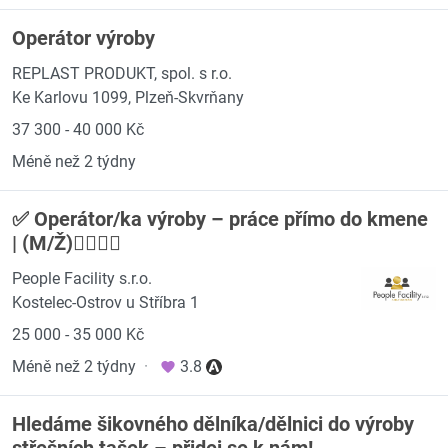
Operátor výroby
REPLAST PRODUKT, spol. s r.o.
Ke Karlovu 1099, Plzeň-Skvrňany
37 300 - 40 000 Kč
Méně než 2 týdny
✅ Operátor/ka výroby – práce přímo do kmene
| (M/Ž)👷‍♂️👷‍♀️
People Facility s.r.o.
Kostelec-Ostrov u Stříbra 1
25 000 - 35 000 Kč
Méně než 2 týdny
·
3.8
Hledáme šikovného dělníka/dělnici do výroby