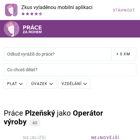
Zkus vyladěnou mobilní aplikaci
STÁHNOUT
Odkud vyrážíš do práce?
+ 0 KM
Co chceš dělat?
PLAT
ÚVAZEK
VZDĚLÁNÍ
Práce
Plzeňský
jako
Operátor
výroby
40
NEJBLIŽŠÍ
NEJNOVĚJŠÍ